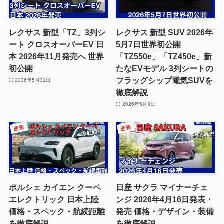
レクサス 新型「TZ」3列シ
レクサス 新型 SUV 2026年
ート クロスオーバーEV 日
5月7日世界初公開
本 2026年11月発売へ 世界
「TZ550e」「TZ450e」新
初公開
たなEVモデル 3列シートの
フラッグシップ電気SUVを
2026年5月31日
徹底解説
2026年5月3日
ポルシェ カイエン クーペ
日産 サクラ マイナーチェ
エレクトリック 日本上陸
ンジ 2026年4月16日発表・
価格・スペック・航続距離
発売 価格・デザイン・装備
を徹底解説
を徹底解説