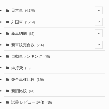
日本車
(4,170)
(1,320)
外国車
(1,734)
(329)
(274)
新車納期
(67)
(525)
(188)
(28)
新車販売台数
(226)
(599)
(242)
(8)
(21)
自動車ランキング
(75)
(356)
(165)
(12)
(10)
維持費
(15)
(328)
(85)
(7)
(11)
競合車種比較
(129)
(194)
(84)
(3)
(7)
新旧比較
(44)
(230)
(14)
(3)
(5)
試乗 レビュー 評価
(15)
(253)
(222)
(5)
(7)