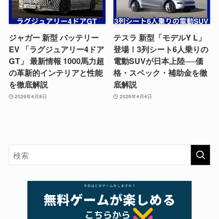
ジャガー 新型 バッテリー
テスラ 新型「モデルY L」
EV 「ラグジュアリー4ドア
登場！3列シート6人乗りの
GT」 最新情報 1000馬力超
電動SUVが日本上陸──価
の革新的インテリアと性能
格・スペック・補助金を徹
を徹底解説
底解説
2026年4月8日
2026年4月4日