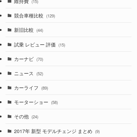
維持費
(15)
(328)
(85)
(7)
(11)
競合車種比較
(129)
(194)
(84)
(3)
(7)
新旧比較
(44)
(230)
(14)
(3)
(5)
試乗 レビュー 評価
(15)
(253)
(222)
(5)
(7)
カーナビ
(70)
(58)
(50)
(1)
(5)
ニュース
(52)
(43)
(28)
(8)
カーライフ
(27)
(6)
(89)
(1)
(9)
(26)
モーターショー
(58)
(15)
(57)
その他
(24)
(30)
(55)
2017年 新型 モデルチェンジ まとめ
(9)