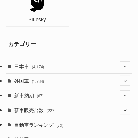
Bluesky
カテゴリー
日本車
(4,174)
外国車
(1,321)
(1,734)
(329)
新車納期
(274)
(67)
(526)
(188)
新車販売台数
(28)
(227)
(600)
(242)
(8)
自動車ランキング
(21)
(75)
(357)
(165)
(12)
(10)