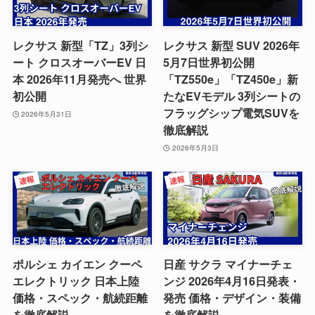
レクサス 新型「TZ」3列シ
レクサス 新型 SUV 2026年
ート クロスオーバーEV 日
5月7日世界初公開
本 2026年11月発売へ 世界
「TZ550e」「TZ450e」新
初公開
たなEVモデル 3列シートの
フラッグシップ電気SUVを
2026年5月31日
徹底解説
2026年5月3日
ポルシェ カイエン クーペ
日産 サクラ マイナーチェ
エレクトリック 日本上陸
ンジ 2026年4月16日発表・
価格・スペック・航続距離
発売 価格・デザイン・装備
を徹底解説
を徹底解説