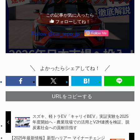
この記事が気に入ったら
フォローしてね！
Follow @car_repo_jp
Follow Me
よかったらシェアしてね！
URLをコピーする
スズキ、軽トラEV「キャリイBEV」実証実験を2025
年度開始へ - 農業現場での活用とV2H連携を検証、脱
炭素社会への貢献目指す
【2025年最新情報】新型ハリアー マイナーチェンジ