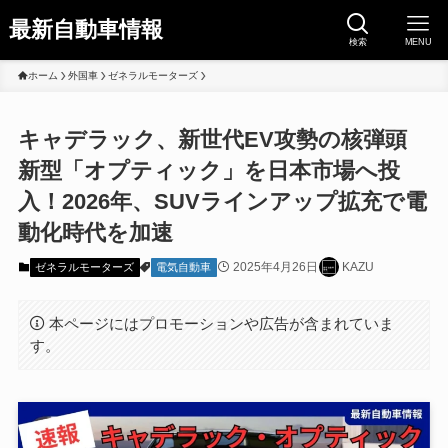
最新自動車情報
検索
MENU
ホーム
外国車
ゼネラルモーターズ
キャデラック、新世代EV攻勢の核弾頭
新型「オプティック」を日本市場へ投
入！2026年、SUVラインアップ拡充で電
動化時代を加速
2025年4月26日
KAZU
ゼネラルモーターズ
電気自動車
本ページにはプロモーションや広告が含まれていま
す。