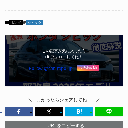
ホンダ
シビック
この記事が気に入ったら
フォローしてね！
Follow @car_repo_jp
Follow Me
よかったらシェアしてね！
URLをコピーする