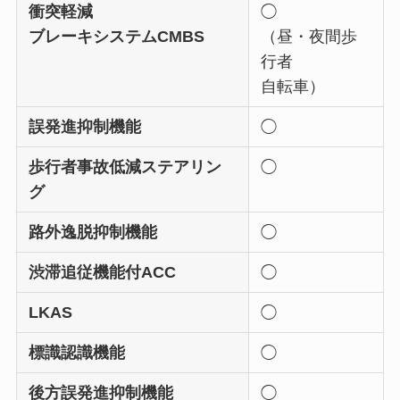
衝突軽減
◯
ブレーキシステムCMBS
（昼・夜間歩
行者
自転車）
誤発進抑制機能
◯
歩行者事故低減ステアリン
◯
グ
路外逸脱抑制機能
◯
渋滞追従機能付ACC
◯
LKAS
◯
標識認識機能
◯
後方誤発進抑制機能
◯