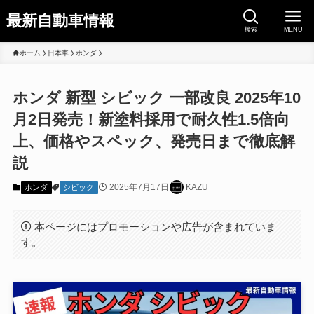
最新自動車情報
検索
MENU
ホーム
日本車
ホンダ
ホンダ 新型 シビック 一部改良 2025年10
月2日発売！新塗料採用で耐久性1.5倍向
上、価格やスペック、発売日まで徹底解
説
2025年7月17日
KAZU
ホンダ
シビック
本ページにはプロモーションや広告が含まれていま
す。