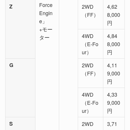
Force
Z
2WD
4,62
Engin
（FF）
8,000
e」
円
+モー
4WD
4,84
ター
（E-Fo
8,000
ur）
円
G
2WD
4,11
（FF）
9,000
円
4WD
4,33
（E-Fo
9,000
ur）
円
S
2WD
3,71