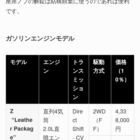
座席ノブの解錠は結構頻繁に使うのであれば便利
です。
ガソリンエンジンモデル
モデル
エンジ
トラ
駆動
価格
ン
ンス
方式
（1
ミッ
0％）
ショ
ン
Z
直列4気
Dire
2WD
4,33
“Leathe
筒
ct
（F
8,000
r Packag
2.0L直
Shift
F）
円
e”
噴エン
- CV