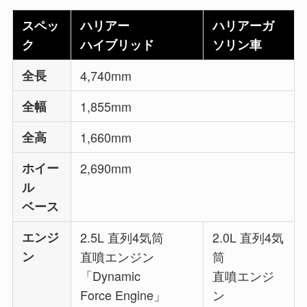
スペッ
ハリアー
ハリアーガ
ク
ハイブリッド
ソリン車
全長
4,740mm
全幅
1,855mm
全高
1,660mm
ホイー
2,690mm
ル
ベース
エンジ
2.5L 直列4気筒
2.0L 直列4気
ン
直噴エンジン
筒
「Dynamic
直噴エンジ
Force Engine」
ン