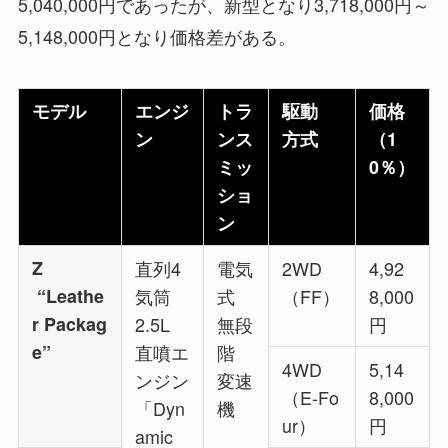
5,040,000円であったが、新型となり3,718,000円～
5,148,000円となり価格差がある。
モデル
エンジ
トラ
駆動
価格
ン
ンス
方式
（1
ミッ
0％）
ショ
ン
Z
直列4
電気
2WD
4,92
“Leathe
気筒
式
（FF）
8,000
r Packag
2.5L
無段
円
e”
直噴エ
階
4WD
5,14
ンジン
変速
（E-Fo
8,000
「Dyn
機
ur）
円
amic