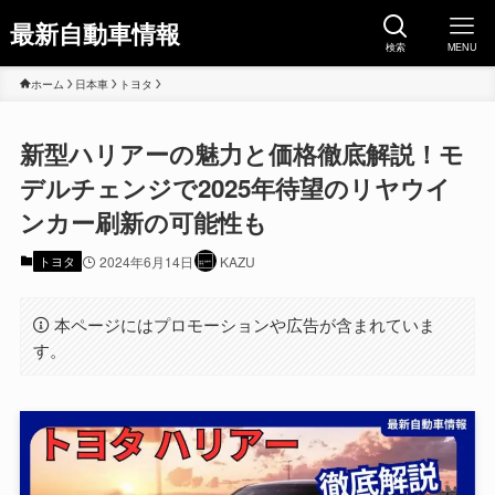
最新自動車情報
検索
MENU
ホーム
日本車
トヨタ
新型ハリアーの魅力と価格徹底解説！モ
デルチェンジで2025年待望のリヤウイ
ンカー刷新の可能性も
トヨタ
2024年6月14日
KAZU
本ページにはプロモーションや広告が含まれていま
す。