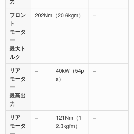
力
フロン
202Nm（20.6kgm）
–
ト
モータ
ー
最大ト
ルク
リア
–
40kW（54p
–
モータ
s）
ー
最高出
力
リア
–
121Nm（1
–
モータ
2.3kgfm）