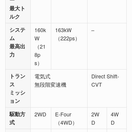
ー
最大ト
ルク
システ
160k
163kW
–
ム
W
（222ps）
最高出
（21
力
8p
s）
トラン
電気式
Direct Shift-
ス
無段階変速機
CVT
ミッシ
ョン
駆動方
2WD
E-Four
2W
4W
式
（4WD）
D
D