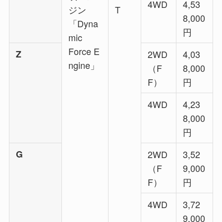
4WD
4,53
ジン
T
8,000
「Dyna
円
mic
Force E
Z
2WD
4,03
ngine」
（F
8,000
F）
円
4WD
4,23
8,000
円
G
2WD
3,52
（F
9,000
F）
円
4WD
3,72
9,000