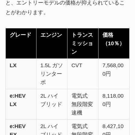
と、エントリーモデルの価格が抑えられているこ
とがわかります。
グレード
エンジン
トランス
価格
ミッショ
（10％）
ン
LX
1.5L ガソ
CVT
7,568,00
リンター
0円
ボ
e:HEV
2L ハイ
電気式
8,118,00
LX
ブリッド
無段階変
0円
速機
e:HEV
2L ハイ
電気式
8,427,10
EX
ブリッド
無段階変
0円