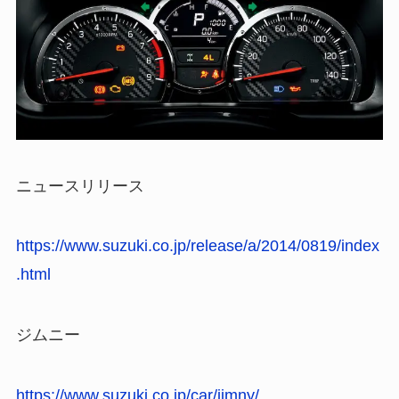
ニュースリリース
https://www.suzuki.co.jp/release/a/2014/0819/index
.html
ジムニー
https://www.suzuki.co.jp/car/jimny/