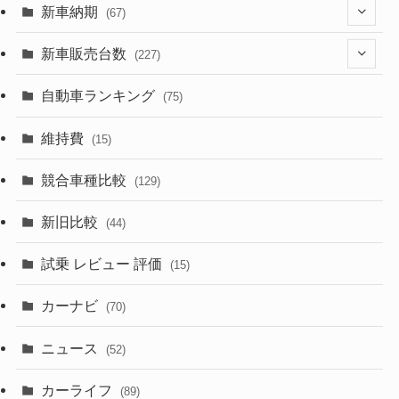
(329)
(274)
新車納期
(67)
(526)
(188)
(28)
新車販売台数
(227)
(599)
(242)
(8)
(21)
自動車ランキング
(75)
(357)
(165)
(12)
(10)
維持費
(15)
(328)
(85)
(7)
(11)
競合車種比較
(129)
(194)
(84)
(3)
(7)
新旧比較
(44)
(230)
(14)
(3)
(5)
試乗 レビュー 評価
(15)
(253)
(222)
(5)
(7)
カーナビ
(70)
(58)
(50)
(1)
(5)
ニュース
(52)
(43)
(28)
(8)
カーライフ
(27)
(6)
(89)
(1)