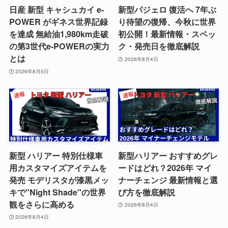
日産 新型 キャシュカイ e-
新型パジェロ 復活へ 7年ぶ
POWER がギネス世界記録
り待望の復帰、今秋に世界
を達成 無給油1,980km走破
初公開！最新情報・スペッ
の第3世代e-POWERの実力
ク・発売日を徹底解説
とは
2026年8月4日
2026年8月5日
新型 ハリアー 特別仕様車
新型ハリアー おすすめグレ
用カスタマイズアイテムを
ードはどれ？2026年 マイ
発売 モデリスタが漆黒メッ
ナーチェンジ 最新情報と選
キで"Night Shade"の世界
び方を徹底解説
観をさらに高める
2026年8月4日
2026年8月4日