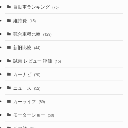
(599)
(242)
(8)
自動車ランキング
(21)
(75)
(356)
(165)
(12)
(10)
維持費
(15)
(328)
(85)
(7)
(11)
競合車種比較
(129)
(194)
(84)
(3)
(7)
新旧比較
(44)
(230)
(14)
(3)
(5)
試乗 レビュー 評価
(15)
(253)
(222)
(5)
(7)
カーナビ
(70)
(58)
(50)
(1)
(5)
ニュース
(52)
(43)
(28)
(8)
カーライフ
(27)
(6)
(89)
(1)
(9)
(26)
モーターショー
(58)
(15)
(57)