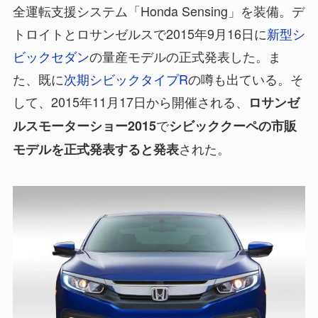
全運転支援システム「Honda Sensing」を装備。デ
トロイトとロサンゼルスで2015年9月16日に
新型シ
ビックセダン
の量産モデルの正式発表した。ま
た、既に
次期シビックタイプR
の噂も出ている。そ
して、2015年11月17日から開催される、
ロサンゼ
で
ルスモーターショー2015
シビッククーペの市販
された。
モデルを正式発表すると発表