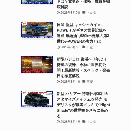
ドは？変更点・価格・燃費を徹
底解説
2026年8月5日
トヨタ
日産 新型 キャシュカイ e-
POWER がギネス世界記録を
達成 無給油1,980km走破の第3
世代e-POWERの実力とは
2026年8月5日
日産
新型パジェロ 復活へ 7年ぶり
待望の復帰、今秋に世界初公
開！最新情報・スペック・発売
日を徹底解説
2026年8月4日
三菱
新型 ハリアー 特別仕様車用カ
スタマイズアイテムを発売 モ
デリスタが漆黒メッキで"Night
Shade"の世界観をさらに高め
る
2026年8月4日
トヨタ