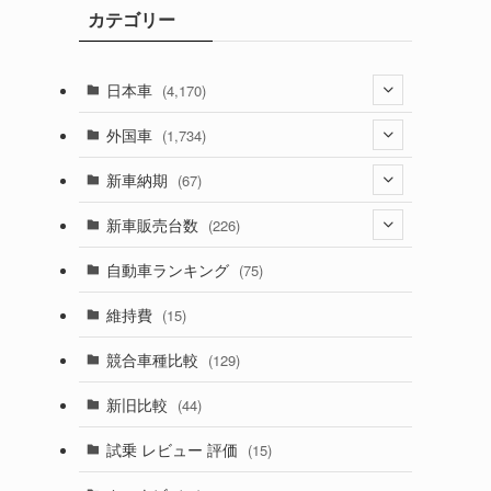
カテゴリー
ブ
日本車
(4,170)
(1,320)
外国車
(1,734)
(329)
(274)
新車納期
(67)
(525)
(188)
(28)
新車販売台数
(226)
(599)
(242)
(8)
(21)
自動車ランキング
(75)
(356)
(165)
(12)
(10)
維持費
(15)
(328)
(85)
(7)
(11)
競合車種比較
(129)
(194)
(84)
(3)
(7)
新旧比較
(44)
(230)
(14)
(3)
(5)
試乗 レビュー 評価
(15)
(253)
(222)
(5)
(7)