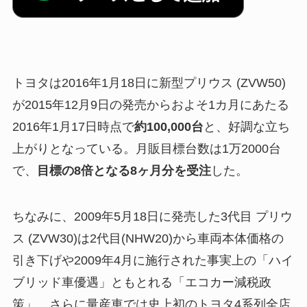
トヨタは2016年1月18日に新型プリウス (ZVW50)
が2015年12月9日の発売からおよそ1カ月にあたる
2016年1月17日時点で
約100,000台
と、好調な立ち
上がりとなっている。月販目標台数は1万2000台
で、
目標の8倍となる8ヶ月分を受注
した。
ちなみに、2009年5月18日に発売した3代目 プリウ
ス (ZVW30)は2代目(NHW20)から車両本体価格の
引き下げや2009年4月に施行された事実上の「ハイ
ブリッド車優遇」ともとれる「エコカー減税政
策」、さらに量産車では史上初のトヨタ4系列全店