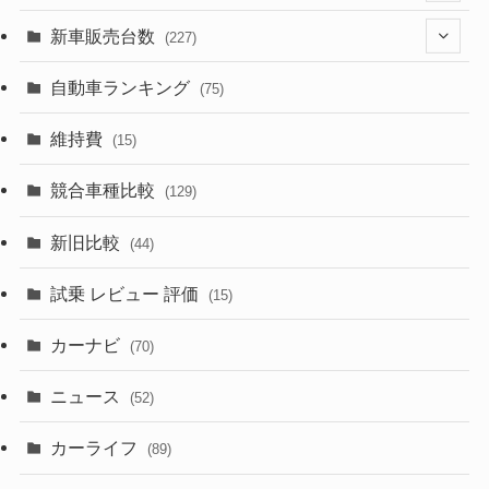
(526)
(188)
(28)
新車販売台数
(227)
(599)
(242)
(8)
(21)
自動車ランキング
(75)
(357)
(165)
(12)
(10)
維持費
(15)
(328)
(85)
(7)
(11)
競合車種比較
(129)
(194)
(84)
(3)
(7)
新旧比較
(44)
(230)
(14)
(3)
(5)
試乗 レビュー 評価
(15)
(253)
(222)
(5)
(7)
カーナビ
(70)
(58)
(50)
(1)
(5)
ニュース
(52)
(43)
(28)
(8)
カーライフ
(27)
(6)
(89)
(1)