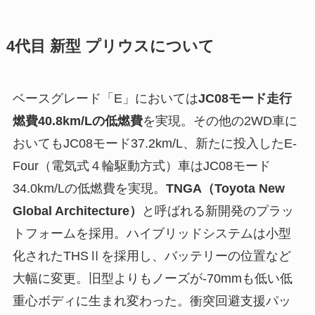
4代目 新型 プリウスについて
ベースグレード「E」においては
JC08モード走行
燃費40.8km/Lの低燃費
を実現。その他の2WD車に
おいてもJC08モード37.2km/L、新たに投入したE-
Four（電気式４輪駆動方式）車はJC08モード
34.0km/Lの低燃費を実現。
TNGA（Toyota New
Global Architecture）
と呼ばれる新開発のプラッ
トフォームを採用。ハイブリッドシステムは小型
化されたTHSⅡを採用し、バッテリーの位置など
大幅に変更。旧型よりもノーズが-70mmも低い低
重心ボディに生まれ変わった。衝突回避支援パッ