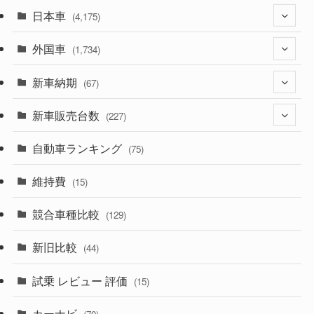
日本車
(4,175)
外国車
(1,321)
(1,734)
(330)
新車納期
(274)
(67)
(526)
(188)
新車販売台数
(28)
(227)
(600)
(242)
(8)
自動車ランキング
(21)
(75)
(357)
(165)
(12)
(10)
維持費
(15)
(328)
(85)
(7)
(11)
競合車種比較
(129)
(194)
(84)
(3)
(7)
新旧比較
(44)
(230)
(14)
(3)
(5)
試乗 レビュー 評価
(15)
(253)
(222)
(5)
(7)
カーナビ