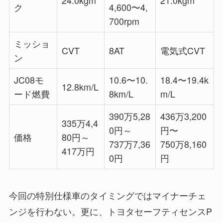
24.0kgm
21.0kgm
ク
4,600〜4,
700rpm
ミッショ
CVT
8AT
電気式CVT
ン
JC08モ
10.6〜10.
18.4〜19.4k
12.8km/L
ード燃費
8km/L
m/L
390万5,28
436万3,200
335万4,4
0円～
円〜
価格
80円～
737万7,36
750万8,160
417万円
0円
円
今回の特別仕様車のタイミングではマイナーチェ
ンジを行わない。更に、トヨタセーフティセンスP