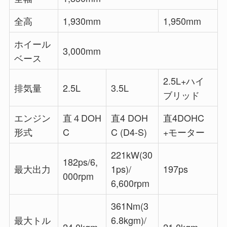
全高
1,930mm
1,950mm
ホイール
3,000mm
ベース
2.5L+ハイ
排気量
2.5L
3.5L
ブリッド
エンジン
直４DOH
直4 DOH
直4DOHC
形式
C
C (D4-S)
+モーター
221kW(30
182ps/6,
最大出力
1ps)/
197ps
000rpm
6,600rpm
361Nm(3
最大トル
6.8kgm)/