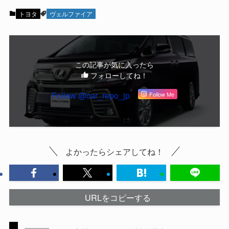
トヨタ
ヴェルファイア
この記事が気に入ったら
フォローしてね！
Follow @car_repo_jp
Follow Me
よかったらシェアしてね！
URLをコピーする