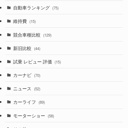
(599)
(242)
(8)
自動車ランキング
(21)
(75)
(356)
(165)
(12)
(10)
維持費
(15)
(328)
(85)
(7)
(11)
競合車種比較
(129)
(194)
(84)
(3)
(7)
新旧比較
(44)
(230)
(14)
(3)
(5)
試乗 レビュー 評価
(15)
(253)
(222)
(5)
(7)
カーナビ
(70)
(58)
(50)
(1)
(5)
ニュース
(52)
(43)
(28)
(8)
カーライフ
(27)
(6)
(89)
(1)
(9)
(26)
モーターショー
(58)
(15)
(57)