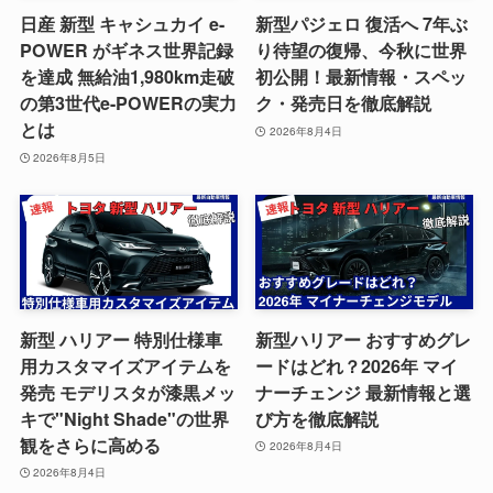
日産 新型 キャシュカイ e-
新型パジェロ 復活へ 7年ぶ
POWER がギネス世界記録
り待望の復帰、今秋に世界
を達成 無給油1,980km走破
初公開！最新情報・スペッ
の第3世代e-POWERの実力
ク・発売日を徹底解説
とは
2026年8月4日
2026年8月5日
新型 ハリアー 特別仕様車
新型ハリアー おすすめグレ
用カスタマイズアイテムを
ードはどれ？2026年 マイ
発売 モデリスタが漆黒メッ
ナーチェンジ 最新情報と選
キで"Night Shade"の世界
び方を徹底解説
観をさらに高める
2026年8月4日
2026年8月4日