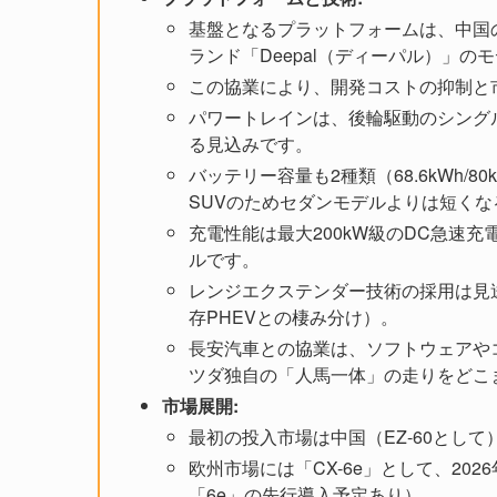
基盤となるプラットフォームは、中国
ランド「Deepal（ディーパル）」の
この協業により、開発コストの抑制と
パワートレインは、後輪駆動のシング
る見込みです。
バッテリー容量も2種類（68.6kWh
SUVのためセダンモデルよりは短く
充電性能は最大200kW級のDC急速
ルです。
レンジエクステンダー技術の採用は見
存PHEVとの棲み分け）。
長安汽車との協業は、ソフトウェアや
ツダ独自の「人馬一体」の走りをどこ
市場展開:
最初の投入市場は中国（EZ-60として
欧州市場には「CX-6e」として、2
「6e」の先行導入予定あり）。