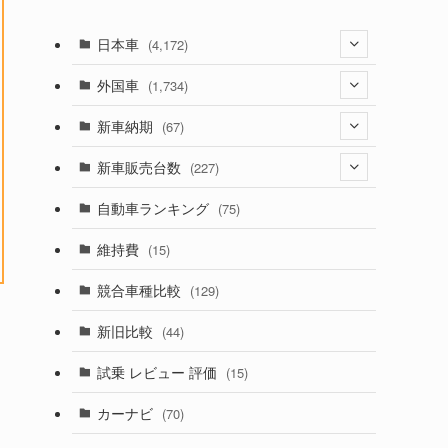
日本車
(4,172)
(1,321)
外国車
(1,734)
(329)
(274)
新車納期
(67)
(525)
(188)
(28)
新車販売台数
(227)
(599)
(242)
(8)
(21)
自動車ランキング
(75)
(357)
(165)
(12)
(10)
維持費
(15)
(328)
(85)
(7)
(11)
競合車種比較
(129)
(194)
(84)
(3)
(7)
新旧比較
(44)
(230)
(14)
(3)
(5)
試乗 レビュー 評価
(15)
(253)
(222)
(5)
(7)
カーナビ
(70)
(58)
(50)
(1)
(5)