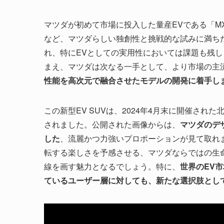
マツダが初めて市場に投入した量産EVである「M
など、マツダらしい独創性と挑戦的な試みに満ち
れ、特にEVとしての実用性においては課題も残し
まえ、マツダは次なる一手として、より市場の主
性能を高次元で融合させたモデルの開発に着手しまし
この新型EV SUVは、2024年4月末に開催さ
されました。公開された画像からは、
マツダのデザ
した
、流麗かつ力強いプロポーションが見て取れ
転する楽しさを予感させる、マツダならではの生
線を画す魅力となるでしょう。特に、
世界のEV
ているユーザー層に対しても、新たな選択肢とし