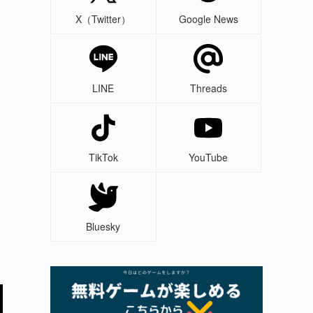
X（Twitter）
Google News
LINE
Threads
開
TikTok
YouTube
Bluesky