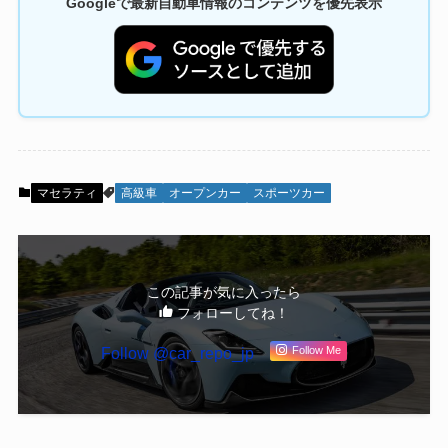
Googleで最新自動車情報のコンテンツを優先表示
マセラティ
高級車
オープンカー
スポーツカー
この記事が気に入ったら
フォローしてね！
Follow @car_repo_jp
Follow Me