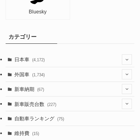
Bluesky
カテゴリー
日本車
(4,172)
(1,321)
外国車
(1,734)
(329)
(274)
新車納期
(67)
(525)
(188)
(28)
新車販売台数
(227)
(599)
(242)
(8)
(21)
自動車ランキング
(75)
(357)
(165)
(12)
(10)
維持費
(15)