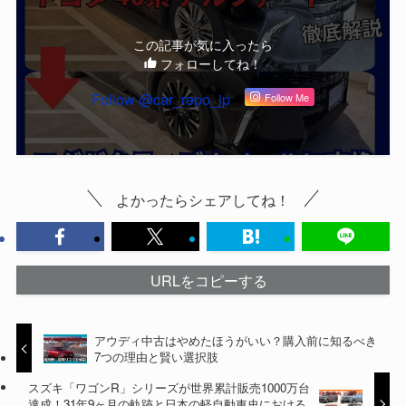
この記事が気に入ったら
フォローしてね！
Follow @car_repo_jp
Follow Me
よかったらシェアしてね！
URLをコピーする
アウディ中古はやめたほうがいい？購入前に知るべき
7つの理由と賢い選択肢
スズキ「ワゴンR」シリーズが世界累計販売1000万台
達成！31年9ヶ月の軌跡と日本の軽自動車史における