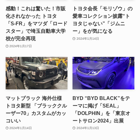
感動！これは驚いた！市販
トヨタ会長「モリゾウ」の
化されなかった トヨタ
愛車コレクション披露“ト
「S-FR」をマツダ「ロード
ヨタじゃない”「ジムニ
スター」で埼玉自動車大学
ー」をが気になる
校が完全再現
2024年1月14日
2024年1月17日
マットブラック 海外仕様
BYD “BYD BLACK”をテ
トヨタ新型 「ブラッククル
ーマに掲げ「SEAL」
ーザー70」カスタムがカッ
「DOLPHIN」を「東京オ
コいい
ートサロン2024」出展
2024年1月14日
2024年1月13日