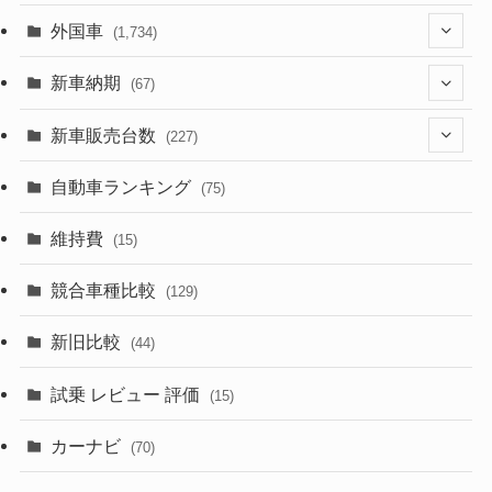
(1,321)
外国車
(1,734)
(329)
(274)
新車納期
(67)
(526)
(188)
(28)
新車販売台数
(227)
(599)
(242)
(8)
(21)
自動車ランキング
(75)
(357)
(165)
(12)
(10)
維持費
(15)
(328)
(85)
(7)
(11)
競合車種比較
(129)
(194)
(84)
(3)
(7)
新旧比較
(44)
(230)
(14)
(3)
(5)
試乗 レビュー 評価
(15)
(253)
(222)
(5)
(7)
カーナビ
(70)
(58)
(50)
(1)
(5)