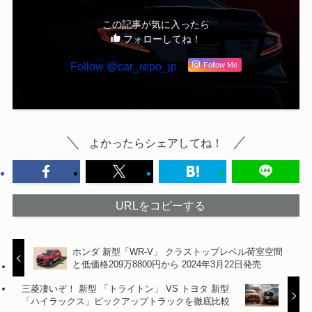
この記事が気に入ったら
フォローしてね！
Follow @car_repo_jp
Follow Me
よかったらシェアしてね！
URLをコピーする
ホンダ 新型「WR-V」 クラストップレベル荷室空間
と低価格209万8800円から 2024年3月22日発売
三菱凄いぞ！ 新型 「トライトン」 VS トヨタ 新型
「ハイラックス」ピックアップトラックを徹底比較