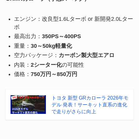
エンジン：改良型1.6Lターボ or 新開発2.0Lター
ボ
最高出力：
350PS～400PS
重量：
30～50kg軽量化
空力パッケージ：
カーボン製大型エアロ
内装：
2シーター化
の可能性
価格：
750万円～850万円
トヨタ 新型 GRカローラ 2026年モ
デル 発表！サーキット直系の進化
で走りがさらに向上