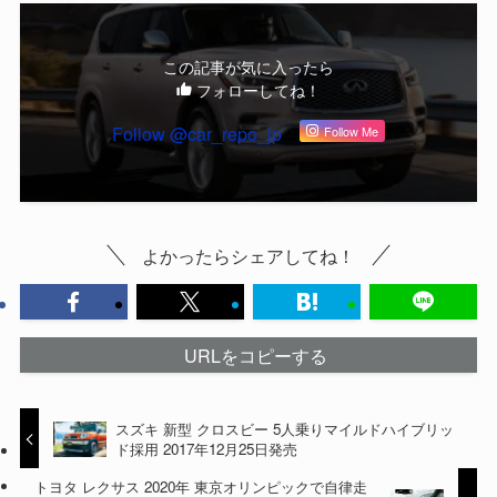
この記事が気に入ったら
フォローしてね！
Follow @car_repo_jp
Follow Me
よかったらシェアしてね！
URLをコピーする
スズキ 新型 クロスビー 5人乗りマイルドハイブリッ
ド採用 2017年12月25日発売
トヨタ レクサス 2020年 東京オリンピックで自律走