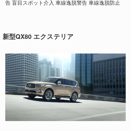
告 盲目スポット介入 車線逸脱警告 車線逸脱防止
新型QX80 エクステリア