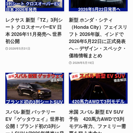
レクサス 新型「TZ」3列シ
新型 ホンダ・シティ
ート クロスオーバーEV 日
（Honda City）フェイスリ
本 2026年11月発売へ 世界
フト 2026年版、インドで
初公開
2026年5月22日に正式発表
へ ─ デザイン・スペック・
2026年5月31日
価格情報まとめ
2026年5月19日
スバル 新型 バッテリー
米国 スバル 新型 EV SUV
EV「ゲッタウェイ」世界初
予告 420馬力AWDで3列
公開！ブランド初の3列シ
モデル有力、ファミリー需