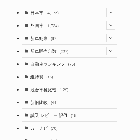
日本車
(4,175)
(1,321)
外国車
(1,734)
(330)
(274)
新車納期
(67)
(526)
(188)
(28)
新車販売台数
(227)
(600)
(242)
(8)
(21)
自動車ランキング
(75)
(357)
(165)
(12)
(10)
維持費
(15)
(328)
(85)
(7)
(11)
競合車種比較
(129)
(194)
(84)
(3)
(7)
新旧比較
(44)
(230)
(14)
(3)
(5)
試乗 レビュー 評価
(15)
(253)
(222)
(5)
(7)
カーナビ
(70)
(58)
(50)
(1)
(5)