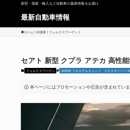
新型・国産・輸入など自動車の最新情報をお届け
最新自動車情報
ホーム
外国車
フォルクスワーゲン
セアト 新型 クプラ アテカ 高性能SU
フォルクスワーゲン
2020年 フルモデルチェンジ
クロスオーバー S
本ページにはプロモーションや広告が含まれてい