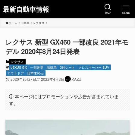
最新自動車情報
検索
MENU
ホーム
日本車
レクサス
レクサス 新型 GX460 一部改良 2021年モ
デル 2020年8月24日発表
レクサス
LEXUS GX
一部改良
高級車
3列シート
クロスオーバー SUV
アウトドア
日本未発売
2020年8月27日
2022年4月3日
KAZU
本ページにはプロモーションや広告が含まれていま
す。