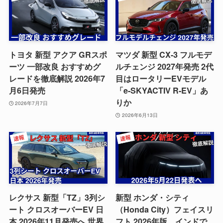
トヨタ 新型 アクア GRスポ
マツダ 新型 CX-3 フルモデ
ーツ 一部改良 おすすめグ
ルチェンジ 2027年発売 2代
レードを徹底解説 2026年7
目はロータリーEVモデル
月6日発売
「e-SKYACTIV R-EV」あ
りか
2026年7月7日
2026年6月13日
レクサス 新型「TZ」3列シ
新型 ホンダ・シティ
ート クロスオーバーEV 日
（Honda City）フェイスリ
本 2026年11月発売へ 世界
フト 2026年版、インドで