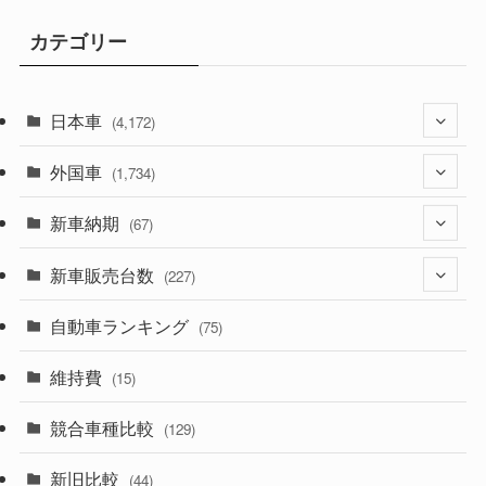
カテゴリー
日本車
(4,172)
外国車
(1,321)
(1,734)
(329)
新車納期
(274)
(67)
(525)
(188)
新車販売台数
(28)
(227)
(599)
(242)
(8)
自動車ランキング
(21)
(75)
(357)
(165)
(12)
(10)
維持費
(15)
(328)
(85)
(7)
(11)
競合車種比較
(129)
(194)
(84)
(3)
(7)
新旧比較
(44)