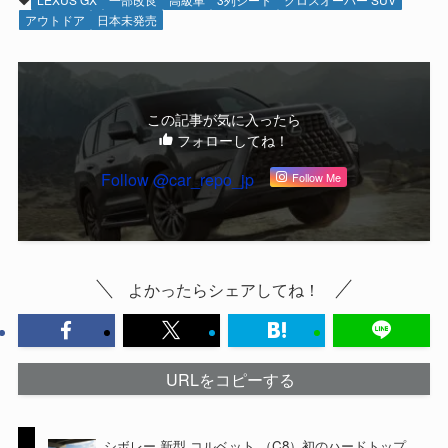
アウトドア
日本未発売
この記事が気に入ったら
フォローしてね！
Follow @car_repo_jp
Follow Me
よかったらシェアしてね！
URLをコピーする
シボレー 新型 コルベット （C8）初のハードトップ