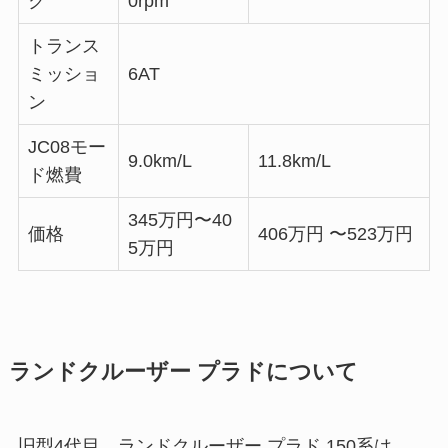
ク
0rpm
トランス
ミッショ
6AT
ン
JC08モー
9.0km/L
11.8km/L
ド燃費
345万円〜40
価格
406万円 〜523万円
5万円
ランドクルーザー プラドについて
旧型4代目、ランドクルーザー プラド 150系は