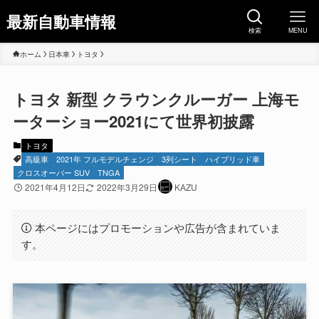
最新自動車情報
検索
MENU
ホーム
日本車
トヨタ
トヨタ 新型 クラウンクルーガー 上海モ
ーターショー2021にて世界初披露
トヨタ
高級車
2021年 フルモデルチェンジ
3列シート
ハイブリッド車
クロスオーバー SUV
TNGA
2021年4月12日
2022年3月29日
KAZU
本ページにはプロモーションや広告が含まれていま
す。