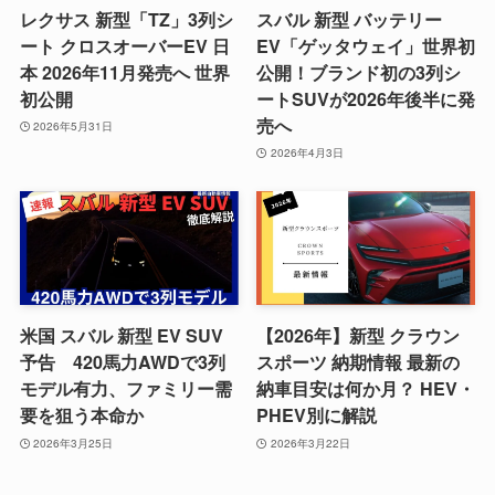
レクサス 新型「TZ」3列シ
スバル 新型 バッテリー
ート クロスオーバーEV 日
EV「ゲッタウェイ」世界初
本 2026年11月発売へ 世界
公開！ブランド初の3列シ
初公開
ートSUVが2026年後半に発
売へ
2026年5月31日
2026年4月3日
米国 スバル 新型 EV SUV
【2026年】新型 クラウン
予告 420馬力AWDで3列
スポーツ 納期情報 最新の
モデル有力、ファミリー需
納車目安は何か月？ HEV・
要を狙う本命か
PHEV別に解説
2026年3月25日
2026年3月22日