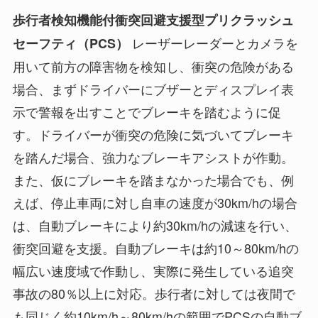
歩行者検知機能付衝突回避支援型プリクラッシュ
レーザーレーダーとカメラを
セーフティ（PCS）
用いて前方の障害物を検知し、衝突の危険がある
場合、まずドライバーにブザーとディスプレイ表
示で警報を出すことでブレーキを踏むように促
す。ドライバーが衝突の危険に気づいてブレーキ
を踏んだ場合、強力なブレーキアシストが作動。
また、仮にブレーキを踏まなかった場合でも、例
えば、停止車両に対し自車の速度が30km/hの場合
は、自動ブレーキにより約30km/hの減速を行い、
衝突回避を支援。自動ブレーキは約10～80km/hの
幅広い速度域で作動し、実際に発生している追突
事故の80％以上に対応。歩行者に対しては夜間で
も同じく約10km/h～80km/hの範囲でPCSの自動ブ