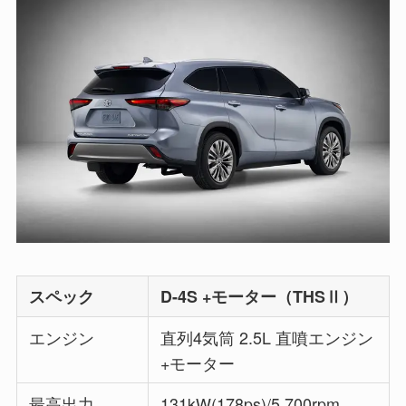
スペック
D-4S +モーター（THSⅡ）
エンジン
直列4気筒 2.5L 直噴エンジン
+モーター
最高出力
131kW(178ps)/5,700rpm