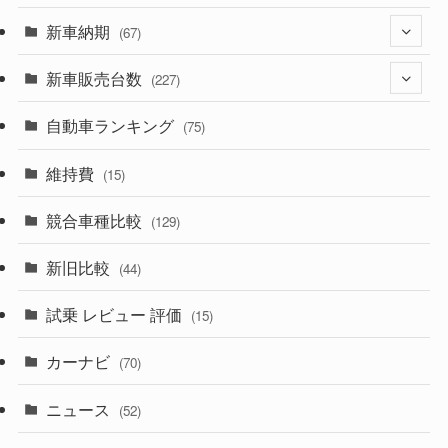
(329)
新車納期
(274)
(67)
(525)
(188)
新車販売台数
(28)
(227)
(599)
(242)
(8)
自動車ランキング
(21)
(75)
(357)
(165)
(12)
(10)
維持費
(15)
(328)
(85)
(7)
(11)
競合車種比較
(129)
(194)
(84)
(3)
(7)
新旧比較
(44)
(230)
(14)
(3)
(5)
試乗 レビュー 評価
(15)
(253)
(222)
(5)
(7)
カーナビ
(70)
(58)
(50)
(1)
(5)
ニュース
(52)
(43)
(28)
(8)