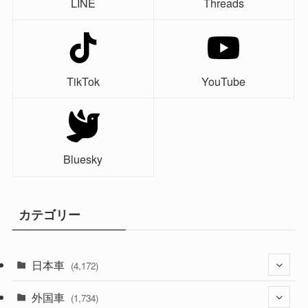
LINE
Threads
TikTok
YouTube
Bluesky
カテゴリー
日本車
(4,172)
外国車
(1,321)
(1,734)