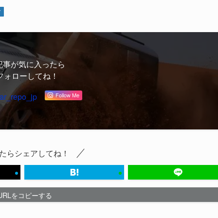
ア
記事が気に入ったら
フォローしてね！
ar_repo_jp
Follow Me
たらシェアしてね！
URLをコピーする