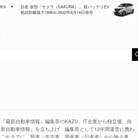
年5
日産 新型「サクラ（SAKURA）」 軽バッテリEV
航続距離最大180km 2022年6月16日発売
い
『最新自動車情報』編集長のKAZU。IT企業から独立後、自
新自動車情報』を立ち上げ、編集長として12年間運営に携わ
。これまでに、新車・中古車、国産車（日本車）から輸入車