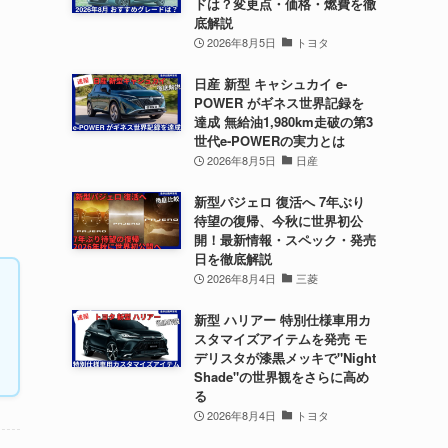
ドは？変更点・価格・燃費を徹
底解説
2026年8月5日
トヨタ
日産 新型 キャシュカイ e-
POWER がギネス世界記録を
達成 無給油1,980km走破の第3
世代e-POWERの実力とは
2026年8月5日
日産
新型パジェロ 復活へ 7年ぶり
待望の復帰、今秋に世界初公
開！最新情報・スペック・発売
日を徹底解説
2026年8月4日
三菱
新型 ハリアー 特別仕様車用カ
スタマイズアイテムを発売 モ
デリスタが漆黒メッキで"Night
Shade"の世界観をさらに高め
る
2026年8月4日
トヨタ