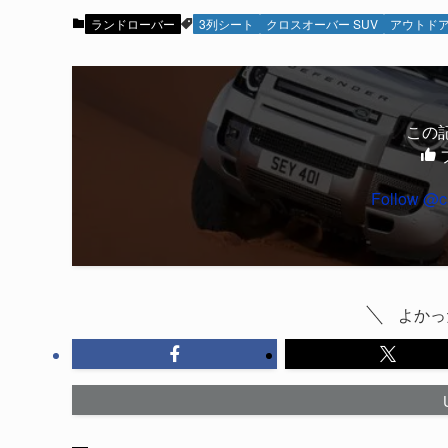
ランドローバー
3列シート
クロスオーバー SUV
アウトド
この
Follow @c
よかっ