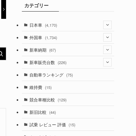
カテゴリー
ブ
日本車
(4,170)
(1,320)
外国車
(1,734)
(329)
(274)
新車納期
(67)
(525)
(188)
(28)
新車販売台数
(226)
(599)
(242)
(8)
(21)
自動車ランキング
(75)
(356)
(165)
(12)
(10)
維持費
(15)
(328)
(85)
(7)
(11)
競合車種比較
(129)
(194)
(84)
(3)
(7)
新旧比較
(44)
(230)
(14)
(3)
(5)
試乗 レビュー 評価
(15)
(253)
(222)
(5)
(7)