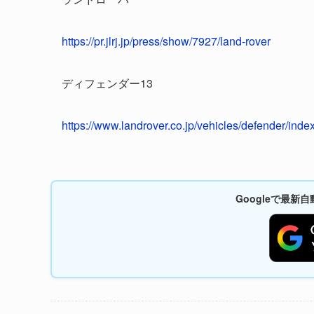
https://pr.jlrj.jp/press/show/7927/land-rover
ディフェンダー13
https://www.landrover.co.jp/vehicles/defender/inde
Googleで最