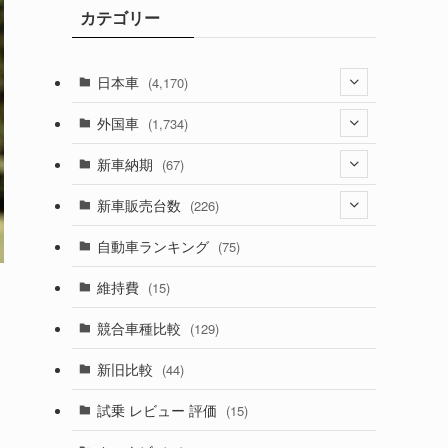
カテゴリー
ブ
日本車
(4,170)
(1,320)
外国車
(1,734)
(329)
(274)
新車納期
(67)
(525)
(188)
(28)
新車販売台数
(226)
(599)
(242)
(8)
(21)
自動車ランキング
(75)
(356)
(165)
(12)
(10)
維持費
(15)
(328)
(85)
(7)
(11)
競合車種比較
(129)
(194)
(84)
(3)
(7)
新旧比較
(44)
(230)
(14)
(3)
(5)
試乗 レビュー 評価
(15)
(253)
(222)
(5)
(7)