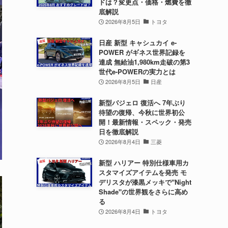
ドは？変更点・価格・燃費を徹
底解説
2026年8月5日
トヨタ
日産 新型 キャシュカイ e-
POWER がギネス世界記録を
達成 無給油1,980km走破の第3
世代e-POWERの実力とは
2026年8月5日
日産
新型パジェロ 復活へ 7年ぶり
待望の復帰、今秋に世界初公
開！最新情報・スペック・発売
日を徹底解説
2026年8月4日
三菱
新型 ハリアー 特別仕様車用カ
スタマイズアイテムを発売 モ
デリスタが漆黒メッキで"Night
Shade"の世界観をさらに高め
る
2026年8月4日
トヨタ