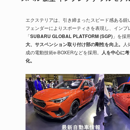
エクステリアは、引き締まったスピード感ある鋭
フェンダーによりスポーティさを表現し、インプ
「
SUBARU GLOBAL PLATFORM (SGP)
」を採
大、サスペンション取り付け部の剛性を向上。
人
成の電動技術e-BOXERなどを採用。
人を中心に考
化。