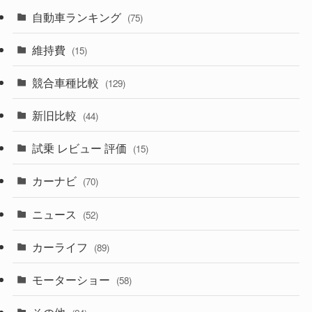
(600)
(242)
(8)
自動車ランキング
(21)
(75)
(357)
(165)
(12)
(10)
維持費
(15)
(328)
(85)
(7)
(11)
競合車種比較
(129)
(194)
(84)
(3)
(7)
新旧比較
(44)
(230)
(14)
(3)
(5)
試乗 レビュー 評価
(15)
(253)
(222)
(5)
(7)
カーナビ
(70)
(58)
(50)
(1)
(5)
ニュース
(52)
(43)
(28)
(8)
カーライフ
(27)
(6)
(89)
(1)
(9)
(26)
モーターショー
(58)
(15)
(57)