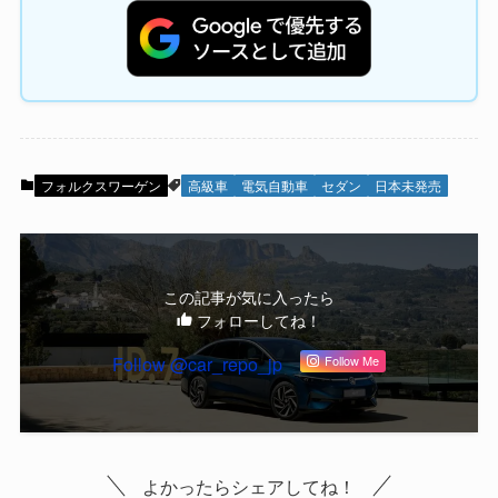
フォルクスワーゲン
高級車
電気自動車
セダン
日本未発売
この記事が気に入ったら
フォローしてね！
Follow @car_repo_jp
Follow Me
よかったらシェアしてね！