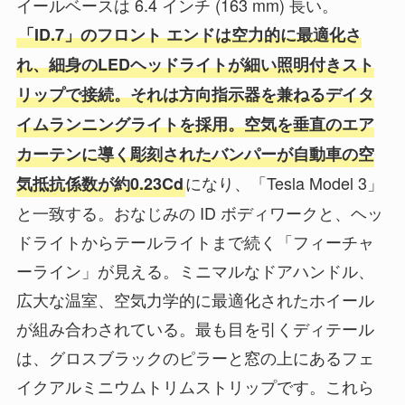
イールベースは 6.4 インチ (163 mm) 長い。
「ID.7」のフロント エンドは空力的に最適化さ
れ、細身のLEDヘッドライトが細い照明付きスト
リップで接続。それは方向指示器を兼ねるデイタ
イムランニングライトを採用。空気を垂直のエア
カーテンに導く彫刻されたバンパーが自動車の空
になり、「Tesla Model 3」
気抵抗係数が約0.23Cd
と一致する。おなじみの ID ボディワークと、ヘッ
ドライトからテールライトまで続く「フィーチャ
ーライン」が見える。ミニマルなドアハンドル、
広大な温室、空気力学的に最適化されたホイール
が組み合わされている。最も目を引くディテール
は、グロスブラックのピラーと窓の上にあるフェ
イクアルミニウムトリムストリップです。これら