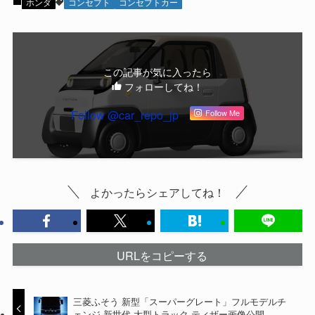
ホンダ
コンセプト
コンセプトカー
この記事が気に入ったら
フォローしてね！
Follow @car_repo_jp
Follow Me
よかったらシェアしてね！
URLをコピーする
三菱ふそう 新型「スーパーグレート」フルモデルチ
ェンジ 新世代 大型トラック ティザー画像公開