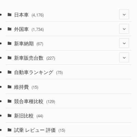
日本車
(4,176)
外国車
(1,322)
(1,734)
(330)
新車納期
(274)
(67)
(526)
(188)
新車販売台数
(28)
(227)
(600)
(242)
(8)
自動車ランキング
(21)
(75)
(357)
(165)
(12)
(10)
維持費
(15)
(328)
(85)
(7)
(11)
競合車種比較
(129)
(194)
(84)
(3)
(7)
新旧比較
(44)
(230)
(14)
(3)
(5)
試乗 レビュー 評価
(15)
(253)
(222)
(5)
(7)