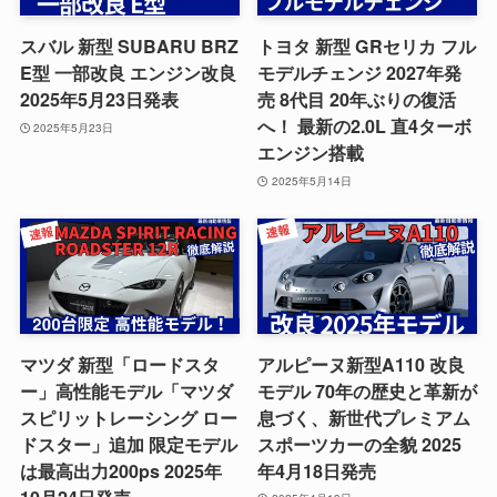
スバル 新型 SUBARU BRZ
トヨタ 新型 GRセリカ フル
E型 一部改良 エンジン改良
モデルチェンジ 2027年発
2025年5月23日発表
売 8代目 20年ぶりの復活
へ！ 最新の2.0L 直4ターボ
2025年5月23日
エンジン搭載
2025年5月14日
マツダ 新型「ロードスタ
アルピーヌ新型A110 改良
ー」高性能モデル「マツダ
モデル 70年の歴史と革新が
スピリットレーシング ロー
息づく、新世代プレミアム
ドスター」追加 限定モデル
スポーツカーの全貌 2025
は最高出力200ps 2025年
年4月18日発売