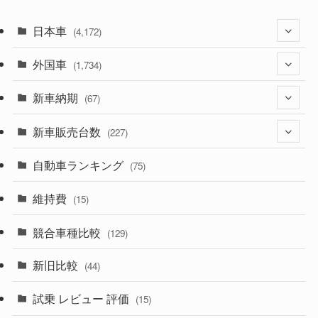
日本車
(4,172)
外国車
(1,321)
(1,734)
(329)
新車納期
(274)
(67)
(525)
(188)
新車販売台数
(28)
(227)
(599)
(242)
(8)
自動車ランキング
(21)
(75)
(357)
(165)
(12)
(10)
維持費
(15)
(328)
(85)
(7)
(11)
競合車種比較
(129)
(194)
(84)
(3)
(7)
新旧比較
(44)
(230)
(14)
(3)
(5)
試乗 レビュー 評価
(15)
(253)
(222)
(5)
(7)