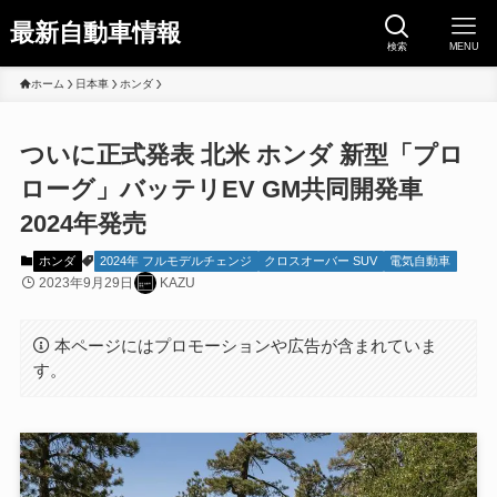
最新自動車情報
検索
MENU
ホーム
日本車
ホンダ
ついに正式発表 北米 ホンダ 新型「プロ
ローグ」バッテリEV GM共同開発車
2024年発売
ホンダ
2024年 フルモデルチェンジ
クロスオーバー SUV
電気自動車
2023年9月29日
KAZU
本ページにはプロモーションや広告が含まれていま
す。