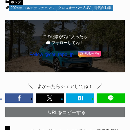
ホンダ
2024年 フルモデルチェンジ
クロスオーバー SUV
電気自動車
この記事が気に入ったら
フォローしてね！
Follow @car_repo_jp
Follow Me
よかったらシェアしてね！
URLをコピーする