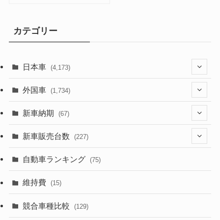
カテゴリー
日本車
(4,173)
(1,321)
外国車
(1,734)
(329)
(274)
新車納期
(67)
(526)
(188)
(28)
新車販売台数
(227)
(599)
(242)
(8)
(21)
自動車ランキング
(75)
(357)
(165)
(12)
(10)
維持費
(15)
(328)
(85)
(7)
(11)
競合車種比較
(129)
(194)
(84)
(3)