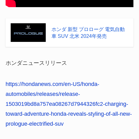
ホンダ 新型 プロローグ 電気自動
車 SUV 北米 2024年発売
ホンダニュースリリース
https://hondanews.com/en-US/honda-
automobiles/releases/release-
1503019bd8a757ea08267d7944326fc2-charging-
toward-adventure-honda-reveals-styling-of-all-new-
prologue-electrified-suv