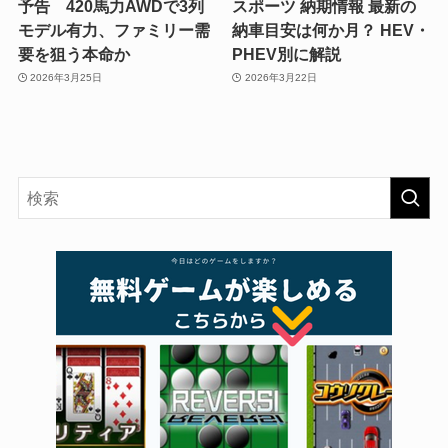
予告 420馬力AWDで3列
スポーツ 納期情報 最新の
モデル有力、ファミリー需
納車目安は何か月？ HEV・
要を狙う本命か
PHEV別に解説
2026年3月25日
2026年3月22日