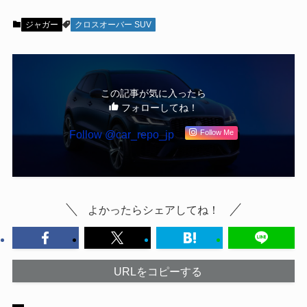
ジャガー
クロスオーバー SUV
この記事が気に入ったら
フォローしてね！
Follow @car_repo_jp
Follow Me
よかったらシェアしてね！
URLをコピーする