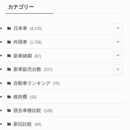
カテゴリー
日本車
(4,176)
(1,322)
外国車
(1,734)
(330)
(274)
新車納期
(67)
(526)
(188)
(28)
新車販売台数
(227)
(600)
(242)
(8)
(21)
自動車ランキング
(75)
(357)
(165)
(12)
(10)
維持費
(15)
(328)
(85)
(7)
(11)
競合車種比較
(129)
(194)
(84)
(3)
(7)
新旧比較
(44)
(230)
(14)