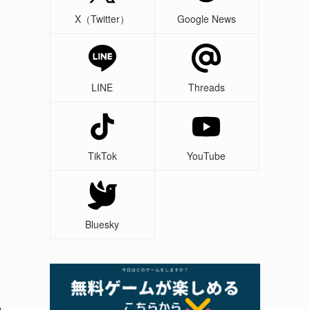
X（Twitter）
Google News
LINE
Threads
TikTok
YouTube
ッ
Bluesky
の