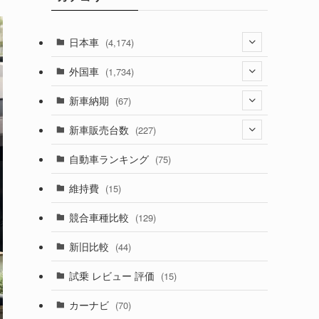
日本車
(4,174)
(1,321)
外国車
(1,734)
(329)
(274)
新車納期
(67)
(526)
(188)
(28)
新車販売台数
(227)
(600)
(242)
(8)
(21)
自動車ランキング
(75)
(357)
(165)
(12)
(10)
維持費
(15)
(328)
(85)
(7)
(11)
競合車種比較
(129)
(194)
(84)
(3)
(7)
新旧比較
(44)
(230)
(14)
(3)
(5)
試乗 レビュー 評価
(15)
(253)
(222)
(5)
(7)
カーナビ
(70)
(58)
(50)
(1)