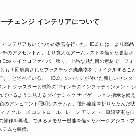
イナーチェンジ インテリアについて
インテリアもいくつかの改善を行った。ID.3 には、より高品
ッチのアクセントと、より寛大なアームレストを備えた更新さ
urs Eco マイクロファイバー張り、上品な見た目の素材で、フォ
くとも 1 回廃棄されたプラスチック廃棄物をリサイクルするこ
す」と述べている。「ID.3」のバッジが付いた新しいセンタ
ルメント クラスターと標準の12インチのインフォテインメント シ
れているように見えるダイナミック ナビゲーション指示を備え
0色のアンビエント照明システムと、後部座席を折りたたんだ状
ティブ クルーズ コントロール、レーン アシスト、車線変更を自
々の操作を再現」できるメモリー機能を備えたパークアシストプ
ステムを装備。