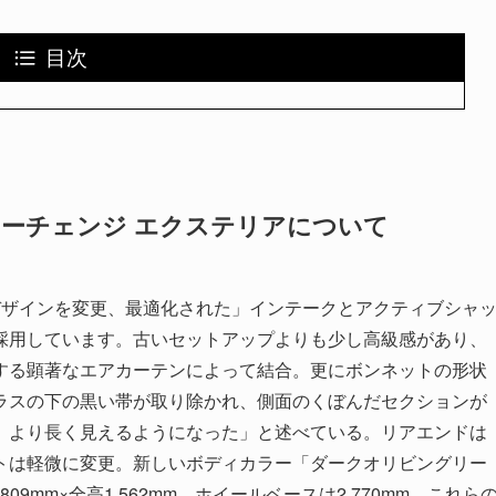
目次
イナーチェンジ エクステリアについて
デザインを変更、最適化された」インテークとアクティブシャ
採用しています。古いセットアップよりも少し高級感があり、
する顕著なエアカーテンによって結合。更にボンネットの形状
ラスの下の黒い帯が取り除かれ、側面のくぼんだセクションが
、より長く見えるようになった」と述べている。リアエンドは
トは軽微に変更。新しいボディカラー「ダークオリビングリー
09mm×全高1,562mm、ホイールベースは2,770mm。これら