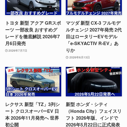
トヨタ 新型 アクア GRスポ
マツダ 新型 CX-3 フルモデ
ーツ 一部改良 おすすめグ
ルチェンジ 2027年発売 2代
レードを徹底解説 2026年7
目はロータリーEVモデル
月6日発売
「e-SKYACTIV R-EV」あ
りか
2026年7月7日
2026年6月13日
レクサス 新型「TZ」3列シ
新型 ホンダ・シティ
ート クロスオーバーEV 日
（Honda City）フェイスリ
本 2026年11月発売へ 世界
フト 2026年版、インドで
初公開
2026年5月22日に正式発表