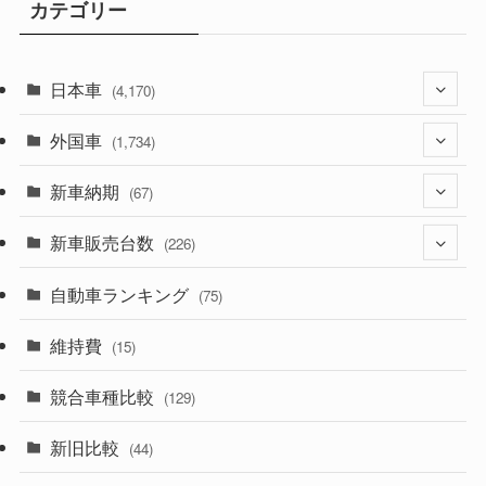
カテゴリー
日本車
(4,170)
外国車
(1,320)
(1,734)
(329)
新車納期
(274)
(67)
(525)
(188)
新車販売台数
(28)
(226)
(599)
(242)
(8)
自動車ランキング
(21)
(75)
(356)
(165)
(12)
(10)
維持費
(15)
(328)
(85)
(7)
(11)
競合車種比較
(129)
(194)
(84)
(3)
(7)
新旧比較
(44)
(230)
(14)
(3)
(5)