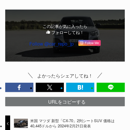
この記事が気に入ったら
フォローしてね！
Follow @car_repo_jp
Follow Me
よかったらシェアしてね！
URLをコピーする
米国 マツダ 新型「CX-70」2列シートSUV 価格は
40,445ドルから 2024年2月21日発表