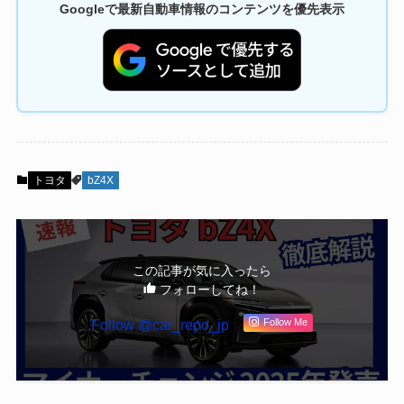
Googleで最新自動車情報のコンテンツを優先表示
トヨタ
bZ4X
この記事が気に入ったら
フォローしてね！
Follow @car_repo_jp
Follow Me