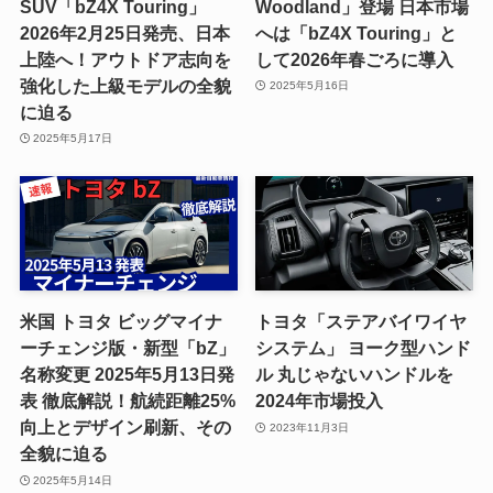
SUV「bZ4X Touring」
Woodland」登場 日本市場
2026年2月25日発売、日本
へは「bZ4X Touring」と
上陸へ！アウトドア志向を
して2026年春ごろに導入
強化した上級モデルの全貌
2025年5月16日
に迫る
2025年5月17日
米国 トヨタ ビッグマイナ
トヨタ「ステアバイワイヤ
ーチェンジ版・新型「bZ」
システム」 ヨーク型ハンド
名称変更 2025年5月13日発
ル 丸じゃないハンドルを
表 徹底解説！航続距離25%
2024年市場投入
向上とデザイン刷新、その
2023年11月3日
全貌に迫る
2025年5月14日