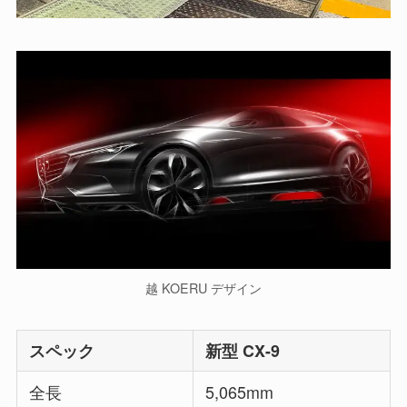
越 KOERU デザイン
スペック
新型 CX-9
全長
5,065mm