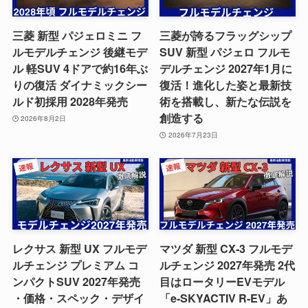
三菱 新型 パジェロミニ フ
三菱が誇るフラッグシップ
ルモデルチェンジ 後継モデ
SUV 新型 パジェロ フルモ
ル 軽SUV 4ドアで約16年ぶ
デルチェンジ 2027年1月に
りの復活 ダイナミックシー
復活！進化した姿と最新技
ルド初採用 2028年発売
術を搭載し、新たな伝説を
創造する
2026年8月2日
2026年7月23日
レクサス 新型 UX フルモデ
マツダ 新型 CX-3 フルモデ
ルチェンジ プレミアム コ
ルチェンジ 2027年発売 2代
ンパクトSUV 2027年発売
目はロータリーEVモデル
・価格・スペック・デザイ
「e-SKYACTIV R-EV」あ