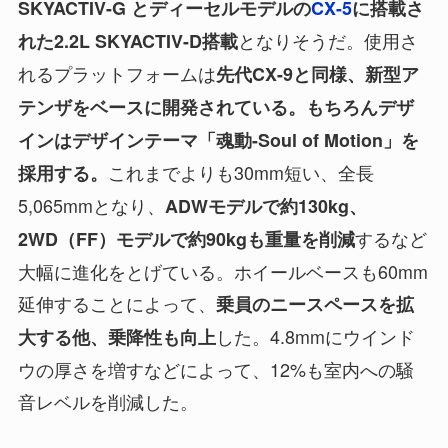
SKYACTIV-G とディーセルモデルの
CX-5
に搭載さ
となりそうだ。使用さ
れた2.2L SKYACTIV-D搭載
れるプラットフォームは
先代CX-9と同様、新型ア
テンザをベースに開発されている。
もちろんデザ
インはデザインテーマ「魂動-Soul of Motion」を
これまでよりも30mm短い、全長
採用する。
5,065mmとなり、
ADWモデルで約130kg、
するなど
2WD（FF）モデルで約90kgも重量を削減
大幅に進化をとげている。ホイールベースも60mm
延伸することによって、
乗員のニースペースを拡
した。4.8mmにウインド
大する他、乗降性も向上
ウの厚さを増すなどによって、12%も室内への騒
音レベルを削減した。