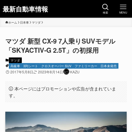
最新自動車情報
検索
MENU
ホーム
日本車
マツダ
マツダ 新型 CX-9 7人乗りSUVモデル
「SKYACTIV-G 2.5T」の初採用
マツダ
高級車
3列シート
クロスオーバー SUV
ファミリーカー
日本未発売
2017年5月8日
2023年8月14日
KAZU
本ページにはプロモーションや広告が含まれていま
す。