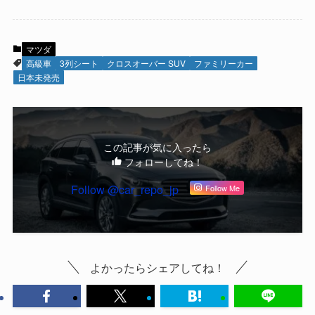
マツダ
高級車
3列シート
クロスオーバー SUV
ファミリーカー
日本未発売
この記事が気に入ったら
フォローしてね！
Follow @car_repo_jp
Follow Me
よかったらシェアしてね！