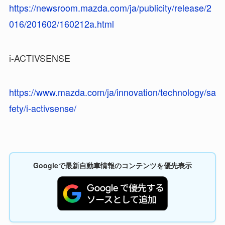
https://newsroom.mazda.com/ja/publicity/release/2
016/201602/160212a.html
i-ACTIVSENSE
https://www.mazda.com/ja/innovation/technology/sa
fety/i-activsense/
Googleで最新自動車情報のコンテンツを優先表示