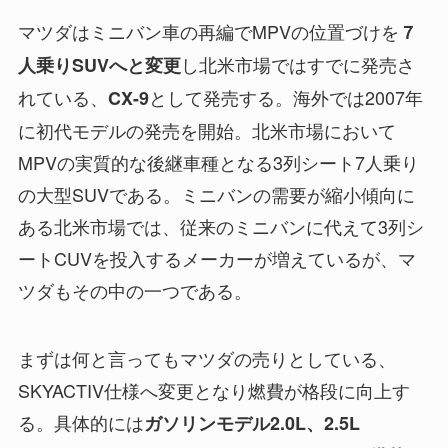
マツダはミニバン車の再編でMPVの位置づけを
７
し北米市場ではすでに発売さ
人乗りSUVへと変更
れている、
として発売する。海外では2007年
CX-9
に初代モデルの発売を開始。北米市場において
MPVの実質的な後継車種となる3列シート7人乗り
の大型SUVである。ミニバンの需要が縮小傾向に
ある北米市場では、従来のミニバンに代えて3列シ
ートCUVを投入するメーカーが増えているが、マ
ツダもその中の一つである。
まずは何と言ってもマツダの売りとしている、
SKYACTIV仕様へ変更となり燃費が格段に向上す
る。具体的には
ガソリンモデル2.0L、2.5L