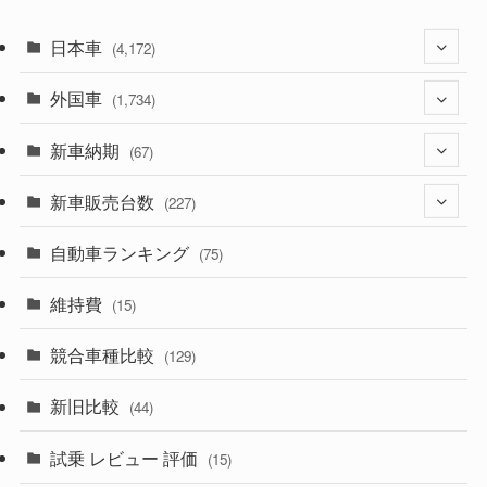
日本車
(4,172)
外国車
(1,321)
(1,734)
(329)
新車納期
(274)
(67)
(525)
(188)
新車販売台数
(28)
(227)
(599)
(242)
(8)
自動車ランキング
(21)
(75)
(357)
(165)
(12)
(10)
維持費
(15)
(328)
(85)
(7)
(11)
競合車種比較
(129)
(194)
(84)
(3)
(7)
新旧比較
(44)
(230)
(14)
(3)
(5)
試乗 レビュー 評価
(15)
(253)
(222)
(5)
(7)