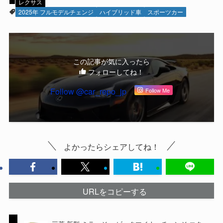
レクサス
2025年 フルモデルチェンジ
ハイブリッド車
スポーツカー
この記事が気に入ったら
フォローしてね！
Follow @car_repo_jp
Follow Me
よかったらシェアしてね！
URLをコピーする