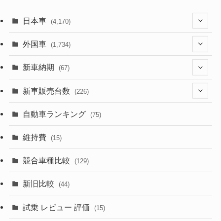
日本車
(4,170)
(1,320)
外国車
(1,734)
(329)
(274)
新車納期
(67)
(525)
(188)
(28)
新車販売台数
(226)
(599)
(242)
(8)
(21)
自動車ランキング
(75)
(356)
(165)
(12)
(10)
維持費
(15)
(328)
(85)
(7)
(11)
競合車種比較
(129)
(194)
(84)
(3)
(7)
新旧比較
(44)
(230)
(14)
(3)
(5)
試乗 レビュー 評価
(15)
(253)
(222)
(5)
(7)