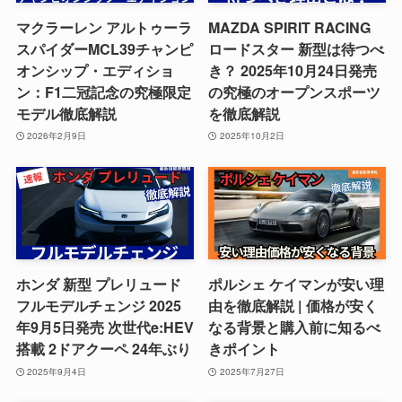
マクラーレン アルトゥーラ
MAZDA SPIRIT RACING
スパイダーMCL39チャンピ
ロードスター 新型は待つべ
オンシップ・エディショ
き？ 2025年10月24日発売
ン：F1二冠記念の究極限定
の究極のオープンスポーツ
モデル徹底解説
を徹底解説
2026年2月9日
2025年10月2日
ホンダ 新型 プレリュード
ポルシェ ケイマンが安い理
フルモデルチェンジ 2025
由を徹底解説 | 価格が安く
年9月5日発売 次世代e:HEV
なる背景と購入前に知るべ
搭載 2ドアクーペ 24年ぶり
きポイント
2025年9月4日
2025年7月27日