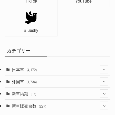
TikTok
YouTube
Bluesky
カテゴリー
日本車
(4,172)
外国車
(1,321)
(1,734)
(329)
新車納期
(274)
(67)
(525)
(188)
新車販売台数
(28)
(227)
(599)