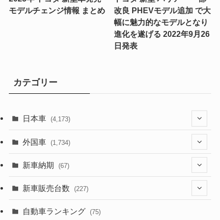
モデルチェンジ情報 まとめ
改良 PHEVモデル追加 で大
幅に魅力的なモデルとなり
進化を遂げる 2022年9月26
日発表
カテゴリー
日本車
(4,173)
(1,321)
外国車
(1,734)
(329)
(274)
新車納期
(67)
(526)
(188)
(28)
新車販売台数
(227)
(599)
(242)
(8)
(21)
自動車ランキング
(75)