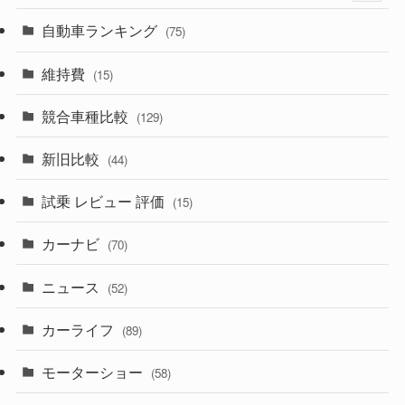
(599)
(242)
(8)
自動車ランキング
(21)
(75)
(357)
(165)
(12)
(10)
維持費
(15)
(328)
(85)
(7)
(11)
競合車種比較
(129)
(194)
(84)
(3)
(7)
新旧比較
(44)
(230)
(14)
(3)
(5)
試乗 レビュー 評価
(15)
(253)
(222)
(5)
(7)
カーナビ
(70)
(58)
(50)
(1)
(5)
ニュース
(52)
(43)
(28)
(8)
カーライフ
(27)
(6)
(89)
(1)
(9)
(26)
モーターショー
(58)