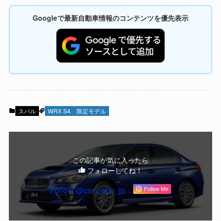
Googleで最新自動車情報のコンテンツを優先表示
スバル
WRX S4
限定モデル
この記事が気に入ったら
フォローしてね！
Follow @car_repo_jp
Follow Me