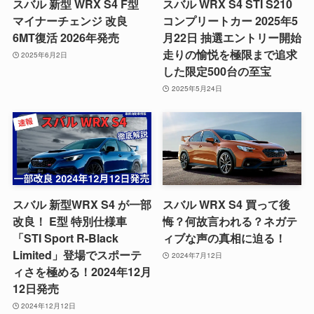
スバル 新型 WRX S4 F型
スバル WRX S4 STI S210
マイナーチェンジ 改良
コンプリートカー 2025年5
6MT復活 2026年発売
月22日 抽選エントリー開始
走りの愉悦を極限まで追求
2025年6月2日
した限定500台の至宝
2025年5月24日
スバル 新型WRX S4 が一部
スバル WRX S4 買って後
改良！ E型 特別仕様車
悔？何故言われる？ネガテ
「STI Sport R-Black
ィブな声の真相に迫る！
Limited」登場でスポーテ
2024年7月12日
ィさを極める！2024年12月
12日発売
2024年12月12日