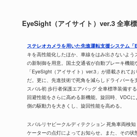
EyeSight（アイサイト）ver.3 全
ステレオカメラを用いた先進運転支援システム「EyeS
キを高性能化したほか、車線をはみ出さないよう
の新制御を用意。国土交通省が自動ブレーキ機能
「EyeSight（アイサイト）ver.3」が搭載
だ。更に、先進技術で死角を減らしドライバーを
スバル初 歩行者保護エアバッグ 全車標準装備す
回避性能をさらに高める新機能。旋回時、VDC
側の駆動力を大きくし、旋回性能を高める。
スバルリヤビークルディテクション 死角車両検知
ケーターの点灯によってお知らせ。また、その状