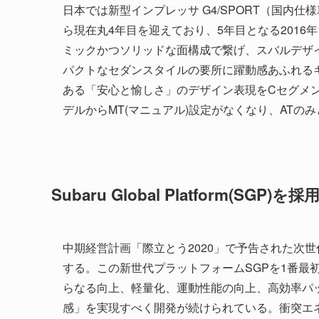
日本では新型インプレッサ G4/SPORT（国内仕
ら現在丸4年目を迎えており、5年目となる2016
ミックかつソリッドな面構成で繋げ、スバルデザ
パクトなセダンスタイルの要所に躍動感あふれる
ある「安心と愉しさ」のデザイン表現をCセグメ
デルからMT(マニュアル)設定がなくなり、ATのみ
Subaru Global Platform(SGP)を採
中期経営計画「際立とう2020」で予告された次
する。この新世代プラットフォームSGPを1番最
らなる向上、軽量化、運動性能の向上、高効率パ
感」を実現すべく開発が続けられている。衝突エネ