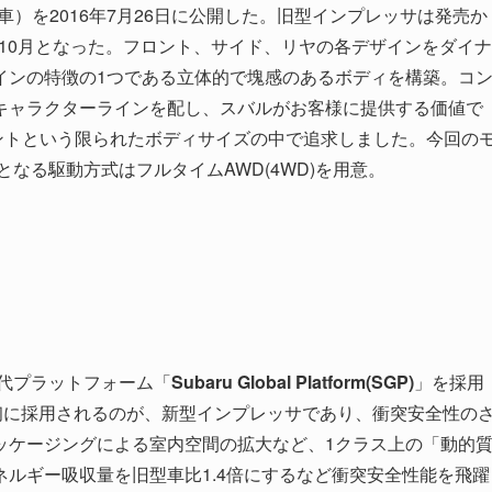
様車）を2016年7月26日に公開した。旧型インプレッサは発売か
年10月となった。フロント、サイド、リヤの各デザインをダイナ
インの特徴の1つである立体的で塊感のあるボディを構築。コ
キャラクターラインを配し、スバルがお客様に提供する価値で
ントという限られたボディサイズの中で追求しました。今回の
となる駆動方式はフルタイムAWD(4WD)を用意。
用
世代プラットフォーム「
Subaru Global Platform(SGP)
」を採用
初に採用されるのが、新型インプレッサであり、衝突安全性の
ッケージングによる室内空間の拡大など、1クラス上の「動的
ルギー吸収量を旧型車比1.4倍にするなど衝突安全性能を飛躍