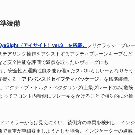
車標準装備
ight（アイサイト）ver.3」を搭載。
プリクラッシュブレ
ステアリング操作をアシストするアクティブレーンキープなど
など安全性能を評価で満点を取ったレヴォーグにも
されており、安全性と運動性能を兼ね備えたスバルらしい車となりそう
支援する「
アドバンスドセイフティパッケージ
」を標準装備。
る。アクティブ・トルク・ベクタリング(上級グレードのみ)危険
によってフロント内輪側にブレーキをかけることで相対的に外輪
 ドアミラーからは見えにくい、後側方の車両を検知し、インジ
態で自車が車線変更しようとした場合、インジケーターの点滅