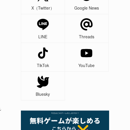
X（Twitter）
Google News
LINE
Threads
TikTok
YouTube
Bluesky
れ