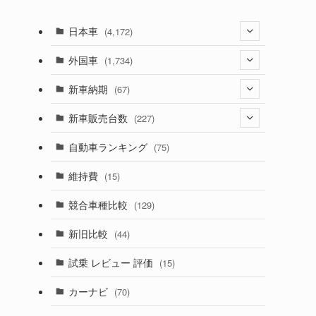
日本車
(4,172)
(1,321)
外国車
(1,734)
(329)
(274)
新車納期
(67)
(525)
(188)
(28)
新車販売台数
(227)
(599)
(242)
(8)
(21)
自動車ランキング
(75)
(357)
(165)
(12)
(10)
維持費
(15)
(328)
(85)
(7)
(11)
競合車種比較
(129)
(194)
(84)
(3)
(7)
新旧比較
(44)
(230)
(14)
(3)
(5)
試乗 レビュー 評価
(15)
(253)
(222)
(5)
(7)
カーナビ
(70)
(58)
(50)
(1)
(5)