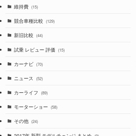
(356)
(165)
(12)
(10)
維持費
(15)
(328)
(85)
(7)
(11)
競合車種比較
(129)
(194)
(84)
(3)
(7)
新旧比較
(44)
(230)
(14)
(3)
(5)
試乗 レビュー 評価
(15)
(253)
(222)
(5)
(7)
カーナビ
(70)
(58)
(50)
(1)
(5)
ニュース
(52)
(43)
(28)
(8)
カーライフ
(27)
(6)
(89)
(1)
(9)
(26)
モーターショー
(58)
(15)
(57)
その他
(24)
(30)
(55)
2017年 新型 モデルチェンジ まとめ
(9)