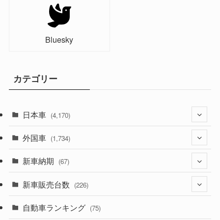
Bluesky
カテゴリー
日本車
(4,170)
外国車
(1,320)
(1,734)
(329)
新車納期
(274)
(67)
(525)
(188)
新車販売台数
(28)
(226)
(599)
(242)
(8)
自動車ランキング
(21)
(75)