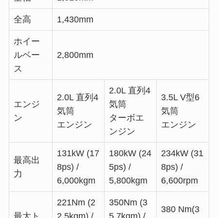
全高
1,430mm
ホイー
ルベー
2,800mm
ス
2.0L 直列4
2.0L 直列4
3.5L V型6
エンジ
気筒
気筒
気筒
ン
ターボエ
エンジン
エンジン
ンジン
131kW (17
180kW (24
234kW (31
最高出
8ps) /
5ps) /
8ps) /
力
6,000kgm
5,800kgm
6,600rpm
221Nm (2
350Nm (3
380 Nm(3
最大ト
2.5kgm) /
5.7kgm) /