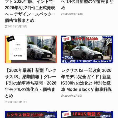
フト 2026年版、インドで
へ 14代目新型の全情報まと
2026年5月22日に正式発表
め
へ ─ デザイン・スペック・
2026年5月13日
価格情報まとめ
2026年5月19日
【2026年最新】新型「レク
レクサス IS 一部改良 2026
サス IS」納期情報｜グレー
年モデル完全ガイド | 新型
ド別の納車待ち期間・2026
IS300h の進化と 特別仕様
年モデルの進化点・価格ま
車 Mode Black V 徹底解説
とめ
2026年1月8日
2026年3月16日