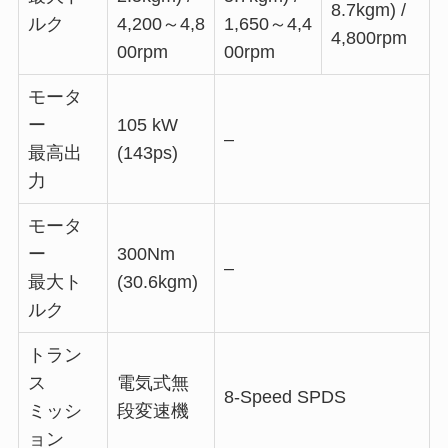
8.7kgm) /
ルク
4,200～4,8
1,650～4,4
4,800rpm
00rpm
00rpm
モータ
ー
105 kW
–
最高出
(143ps)
力
モータ
ー
300Nm
–
最大ト
(30.6kgm)
ルク
トラン
ス
電気式無
8-Speed SPDS
ミッシ
段変速機
ョン