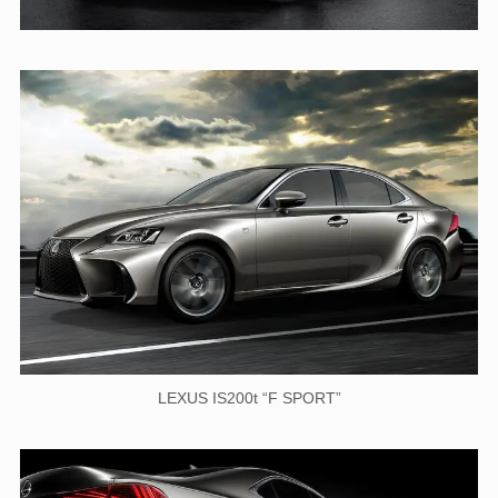
LEXUS IS200t “F SPORT”