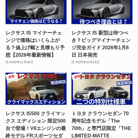
レクサス IS マイナーチェ
レクサス IS 新型は待つべ
ンジで価格はいくら上が
き？ビッグマイナーチェン
る？値上げ幅と見積もり予
ジ完全ガイド 2026年1月8
想【2026年最新情報】
日 日本発売
2025年11月30日
2025年10月18日
レクサス IS500 クライマッ
トヨタ クラウンセダン 70
クス エディション 限定500
周年記念モデル「The
台で登場！V8エンジンの最
70th」と専門店限定「THE
終モデル FRスポーツセダ
LIMITED-MATTE