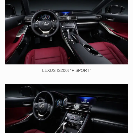
LEXUS IS200t “F SPORT”