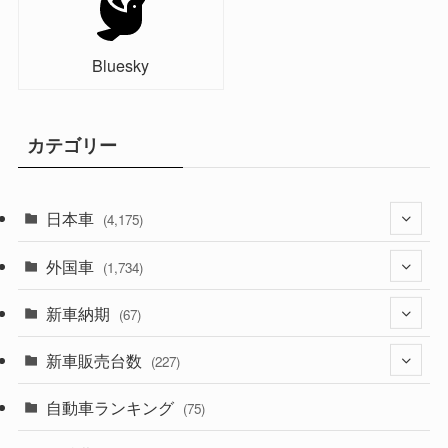
Bluesky
カテゴリー
日本車
(4,175)
外国車
(1,321)
(1,734)
(330)
新車納期
(274)
(67)
(526)
(188)
新車販売台数
(28)
(227)
(600)
(242)
(8)
自動車ランキング
(21)
(75)
(357)
(165)
(12)