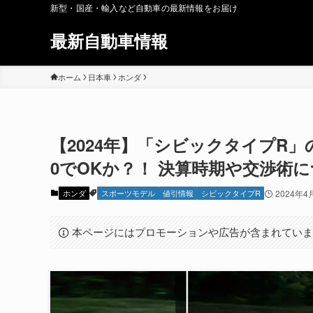
新型・国産・輸入など自動車の最新情報をお届け
最新自動車情報
ホーム
日本車
ホンダ
【2024年】「シビックタイプR
0でOKか？！ 決算時期や交渉術に
ホンダ
スポーツモデル
値引情報
シビックタイプR
2024年4
本ページにはプロモーションや広告が含まれてい