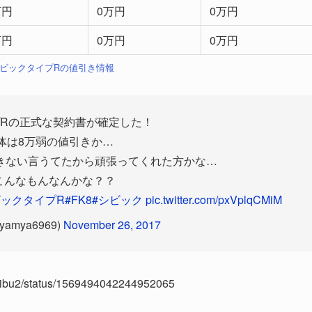
万円
0万円
0万円
万円
0万円
0万円
 シビックタイプRの値引き情報
Rの正式な契約書が確定した！
体は8万弱の値引きか…
かできない言うてたから頑張ってくれた方かな…
こんなもんなんかな？？
ビックタイプR
#FK8
#シビック
pic.twitter.com/pxVplqCMiM
amya6969)
November 26, 2017
ureibu2/status/1569494042244952065