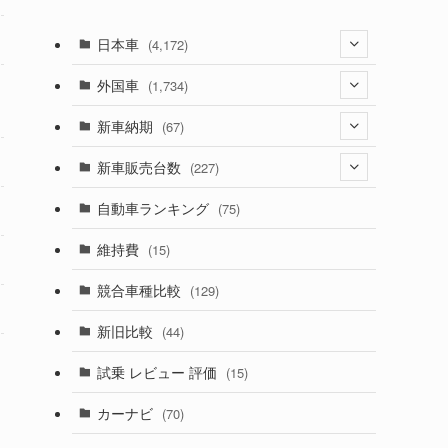
日本車
(4,172)
(1,321)
外国車
(1,734)
(329)
(274)
新車納期
(67)
(525)
(188)
(28)
新車販売台数
(227)
(599)
(242)
(8)
(21)
自動車ランキング
(75)
(357)
(165)
(12)
(10)
維持費
(15)
(328)
(85)
(7)
(11)
競合車種比較
(129)
(194)
(84)
(3)
(7)
新旧比較
(44)
(230)
(14)
(3)
(5)
試乗 レビュー 評価
(15)
(253)
(222)
(5)
(7)
カーナビ
(70)
(58)
(50)
(1)
(5)