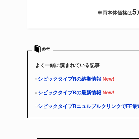
5
車両本体価格は
参考
よく一緒に読まれている記事
»
シビックタイプRの納期情報
New!
»
シビックタイプRの最新情報
New!
»
シビックタイプRニュルブルクリンクでFF