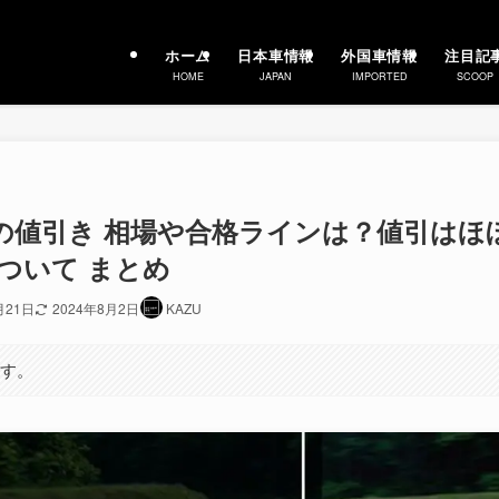
ホーム
日本車情報
外国車情報
注目記
HOME
JAPAN
IMPORTED
SCOOP
」の値引き 相場や合格ラインは？値引はほ
ついて まとめ
月21日
2024年8月2日
KAZU
ます。