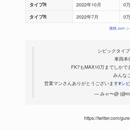
タイプR
2022年10月
0
タイプR
2022年7月
0
価格.com
シビックタイプ
車両本
FK7もMAX10万までし
みんな
営業マンさんありがとうございます
#シ
— みゃ〜@ (@my
https://twitter.com/g