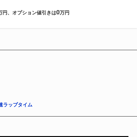
0
万円、オプション値引きは
万円
最速ラップタイム