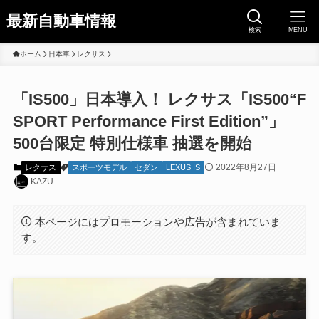
最新自動車情報
検索
MENU
ホーム
日本車
レクサス
「IS500」日本導入！ レクサス「IS500“F
SPORT Performance First Edition”」
500台限定 特別仕様車 抽選を開始
2022年8月27日
レクサス
スポーツモデル
セダン
LEXUS IS
KAZU
本ページにはプロモーションや広告が含まれていま
す。