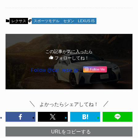
レクサス
スポーツモデル
セダン
LEXUS IS
この記事が気に入ったら
フォローしてね！
Follow @car_repo_jp
Follow Me
よかったらシェアしてね！
URLをコピーする