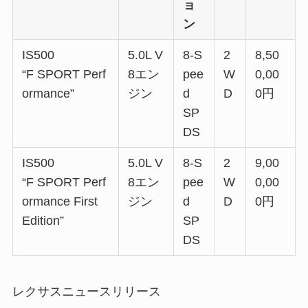
ョ
ン
IS500
5.0L V
8-S
2
8,50
“F SPORT Perf
8エン
pee
W
0,00
ormance”
ジン
d
D
0円
SP
DS
IS500
5.0L V
8-S
2
9,00
“F SPORT Perf
8エン
pee
W
0,00
ormance First
ジン
d
D
0円
Edition”
SP
DS
レクサスニュースリリース