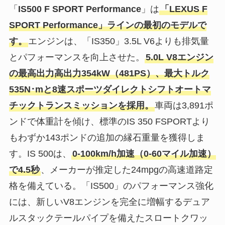
「
IS500 F SPORT Performance
」は
「LEXUS F
SPORT Performance」ラインの最初のモデルで
す。
エンジンは、「IS350」3.5L V6よりも排気量
とパフォーマンスを向上させた。
5.0L V8エンジン
の最高出力高出力354kW（481PS）、最大トルク
535N･mと8速スポーツダイレクトシフトオートマ
チックトランスミッションを採用。
車両は3,891ポ
ンドで体重計を傾け、標準のIS 350 FSPORTより
もわずか143ポンドの追加の縁石重量を獲得しま
す。IS 500は、
0-100km/h加速（0-60マイル加速）
で4.5秒
、メーカーが推定した24mpgの高速道路定
格を備えている。「IS500」のパフォーマンス強化
には、新しいV8エンジンを完全に増幅するデュア
ルスタックテールパイプを備えたスロートクワッ