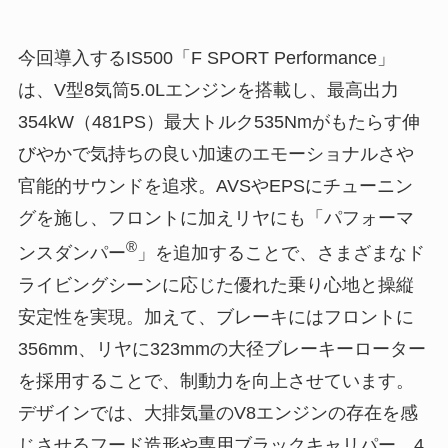
今回導入するIS500「F SPORT Performance」
は、V型8気筒5.0Lエンジンを搭載し、最高出力
354kW（481PS）最大トルク535Nmがもたらす伸
びやかで気持ちの良い加速のエモーショナルさや
官能的サウンドを追求。AVSやEPSにチューニン
グを施し、フロントに加えリヤにも「パフォーマ
®
ンスダンパー
」を追加することで、さまざまなド
ライビングシーンに応じた優れた乗り心地と操縦
安定性を実現。加えて、ブレーキにはフロントに
356mm、リヤに323mmの大径ブレーキーローター
を採用することで、制動力を向上させています。
デザインでは、大排気量のV8エンジンの存在を感
じさせるフード造形や専用ブラックキャリパー、4