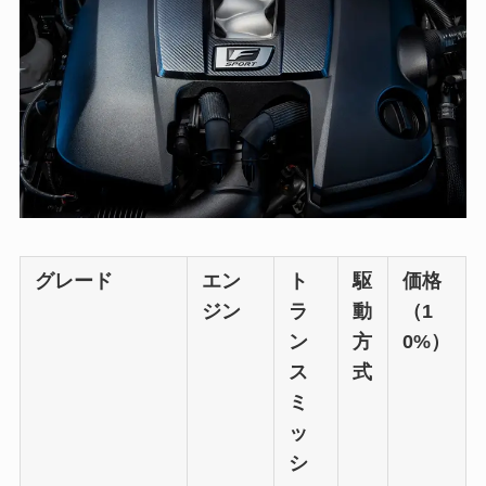
グレード
エン
ト
駆
価格
ジン
ラ
動
（1
ン
方
0%）
ス
式
ミ
ッ
シ