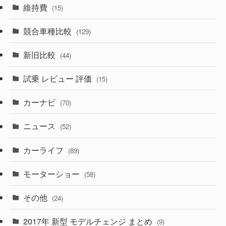
(12)
(10)
維持費
(15)
(328)
(85)
(7)
(11)
競合車種比較
(129)
(194)
(84)
(3)
(7)
新旧比較
(44)
(230)
(14)
(3)
(5)
試乗 レビュー 評価
(15)
(253)
(222)
(5)
(7)
カーナビ
(70)
(58)
(50)
(1)
(5)
ニュース
(52)
(43)
(28)
(8)
カーライフ
(27)
(6)
(89)
(1)
(9)
(26)
モーターショー
(58)
(15)
(57)
その他
(24)
(30)
(55)
2017年 新型 モデルチェンジ まとめ
(9)