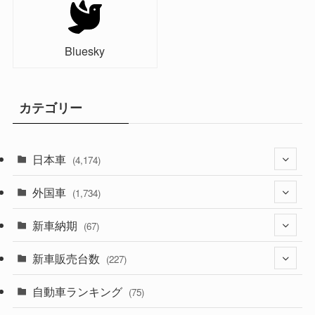
Bluesky
カテゴリー
日本車
(4,174)
外国車
(1,321)
(1,734)
(329)
新車納期
(274)
(67)
(526)
(188)
新車販売台数
(28)
(227)
(600)
(242)
(8)
自動車ランキング
(21)
(75)
(357)
(165)