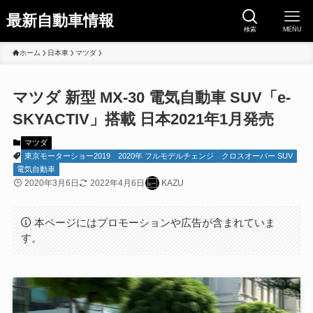
最新自動車情報
検索
MENU
ホーム
日本車
マツダ
マツダ 新型 MX-30 電気自動車 SUV「e-
SKYACTIV」搭載 日本2021年1月発売
マツダ
東京モーターショー2019
2020年 フルモデルチェンジ
クロスオーバー SUV
電気自動車
2020年3月6日
2022年4月6日
KAZU
本ページにはプロモーションや広告が含まれていま
す。