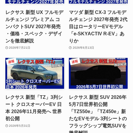
レクサス 新型 UX フルモデ
マツダ 新型 CX-3 フルモデ
ルチェンジ プレミアム コ
ルチェンジ 2027年発売 2代
ンパクトSUV 2027年発売
目はロータリーEVモデル
・価格・スペック・デザイ
「e-SKYACTIV R-EV」あ
ンを徹底解説
りか
2026年7月21日
2026年6月13日
レクサス 新型「TZ」3列シ
レクサス 新型 SUV 2026年
ート クロスオーバーEV 日
5月7日世界初公開
本 2026年11月発売へ 世界
「TZ550e」「TZ450e」新
初公開
たなEVモデル 3列シートの
フラッグシップ電気SUVを
2026年5月31日
徹底解説