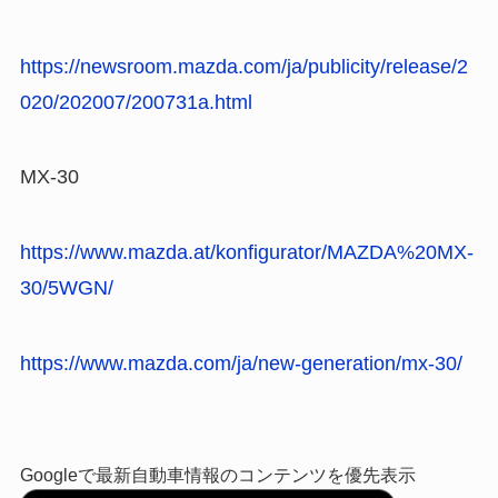
https://newsroom.mazda.com/ja/publicity/release/2
020/202007/200731a.html
MX-30
https://www.mazda.at/konfigurator/MAZDA%20MX-
30/5WGN/
https://www.mazda.com/ja/new-generation/mx-30/
Googleで最新自動車情報のコンテンツを優先表示