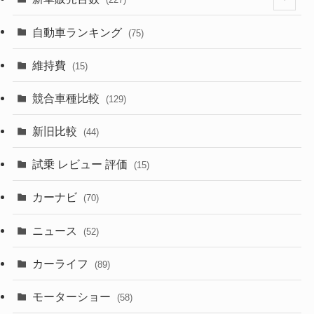
(599)
(242)
(8)
(21)
自動車ランキング
(75)
(357)
(165)
(12)
(10)
維持費
(15)
(328)
(85)
(7)
(11)
競合車種比較
(129)
(194)
(84)
(3)
(7)
新旧比較
(44)
(230)
(14)
(3)
(5)
試乗 レビュー 評価
(15)
(253)
(222)
(5)
(7)
カーナビ
(70)
(58)
(50)
(1)
(5)
ニュース
(52)
(43)
(28)
(8)
カーライフ
(27)
(6)
(89)
(1)
(9)
(26)
モーターショー
(58)