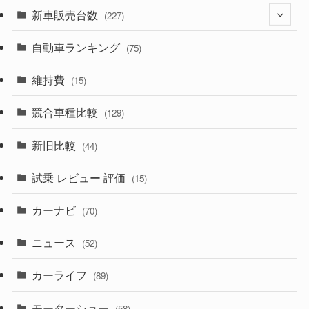
(525)
(188)
新車販売台数
(28)
(227)
(599)
(242)
(8)
自動車ランキング
(21)
(75)
(357)
(165)
(12)
(10)
維持費
(15)
(328)
(85)
(7)
(11)
競合車種比較
(129)
(194)
(84)
(3)
(7)
新旧比較
(44)
(230)
(14)
(3)
(5)
試乗 レビュー 評価
(15)
(253)
(222)
(5)
(7)
カーナビ
(70)
(58)
(50)
(1)
(5)
ニュース
(52)
(43)
(28)
(8)
カーライフ
(27)
(6)
(89)
(1)
(9)
(26)
モーターショー
(58)