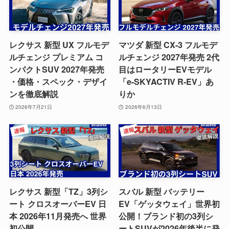
レクサス 新型 UX フルモデ
マツダ 新型 CX-3 フルモデ
ルチェンジ プレミアム コ
ルチェンジ 2027年発売 2代
ンパクトSUV 2027年発売
目はロータリーEVモデル
・価格・スペック・デザイ
「e-SKYACTIV R-EV」あ
ンを徹底解説
りか
2026年7月21日
2026年6月13日
レクサス 新型「TZ」3列シ
スバル 新型 バッテリー
ート クロスオーバーEV 日
EV「ゲッタウェイ」世界初
本 2026年11月発売へ 世界
公開！ブランド初の3列シ
初公開
ートSUVが2026年後半に発