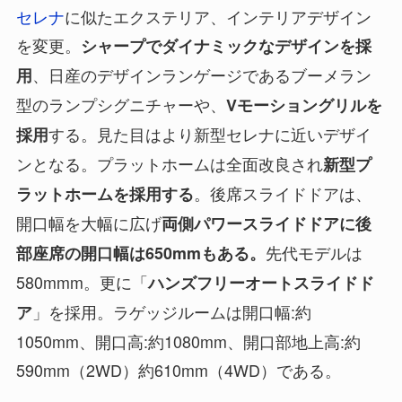
セレナ
に似たエクステリア、インテリアデザイン
を変更。
シャープでダイナミックなデザインを採
、日産のデザインランゲージであるブーメラン
用
型のランプシグニチャーや、
Vモーショングリルを
する。見た目はより新型セレナに近いデザイ
採用
ンとなる。プラットホームは全面改良され
新型プ
。後席スライドドアは、
ラットホームを採用する
開口幅を大幅に広げ
両側パワースライドドアに後
先代モデルは
部座席の開口幅は650mmもある。
580mmm。更に「
ハンズフリーオートスライドド
」を採用。ラゲッジルームは開口幅:約
ア
1050mm、開口高:約1080mm、開口部地上高:約
590mm（2WD）約610mm（4WD）である。