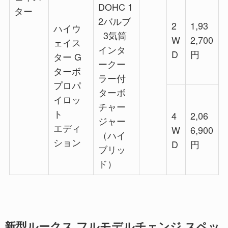
DOHC 1
ター
2バルブ
2
1,93
ハイウ
3気筒
W
2,700
ェイス
インタ
D
円
ター G
ークー
ターボ
ラー付
プロパ
ターボ
イロッ
チャー
ト
4
2,06
ジャー
エディ
W
6,900
（ハイ
ション
D
円
ブリッ
ド）
新型ルークス フルモデルチェンジ スペッ