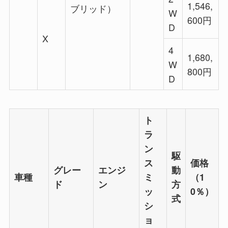
1,546,
ブリッド）
W
600円
D
X
4
1,680,
W
800円
D
ト
ラ
ン
駆
ス
価格
グレー
エンジ
動
車種
ミ
（1
ド
ン
方
ッ
0％）
式
シ
ョ