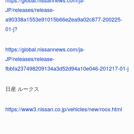
https://global.nissannews.com/ja-
JP/releases/release-
a90338a1553e91015b66e2ea9a02c877-200225-
01-j?
https://global.nissannews.com/ja-
JP/releases/release-
fbbfa237498209134a3d52d94a10e046-201217-01-j
日産 ルークス
https://www3.nissan.co.jp/vehicles/new/roox.html