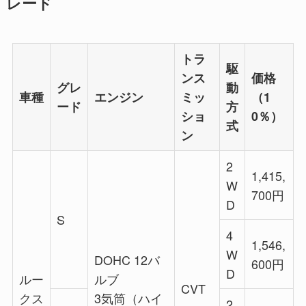
レード
トラ
駆
ンス
価格
グレ
動
車種
エンジン
ミッ
（1
ード
方
ショ
0％）
式
ン
2
1,415,
W
700円
D
S
4
1,546,
W
DOHC 12バ
600円
D
ルー
ルブ
CVT
クス
3気筒（ハイ
2