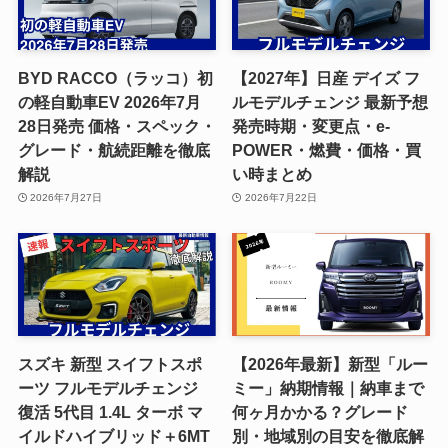
BYD RACCO（ラッコ）初
【2027年】日産 デイズ フ
の軽自動車EV 2026年7月
ルモデルチェンジ 最新予想
28日発売 価格・スペック・
発売時期・変更点・e-
グレード・航続距離を徹底
POWER・燃費・価格・買
解説
い時まとめ
2026年7月27日
2026年7月22日
スズキ 新型 スイフトスポ
【2026年最新】新型「ルー
ーツ フルモデルチェンジ
ミー」納期情報｜納車まで
復活 5代目 1.4L ターボ マ
何ヶ月かかる？グレード
イルドハイブリッド＋6MT
別・地域別の目安を徹底解