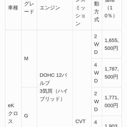
グレ
動
車種
エンジン
ミッ
（1
ード
方
ショ
0％）
式
ン
2
1,655,
W
500円
D
M
4
1,787,
W
DOHC 12バ
500円
D
ルブ
3気筒（ハイ
2
1,771,
ブリッド）
W
eK
000円
D
クロ
G
ス
CVT
4
1,903,