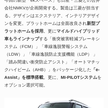
今回の新型「ekスペース」も日産・三菱との合弁
会社NMKVが企画開発する。製造は三菱が担当す
る。デザインはエクステリア、インテリアデザイ
ンを変更。プラットホームは全面改良され
新型プ
ラットホームを採用
。更に
マイルドハイブリッド
車もラインナップ
する「衝突被害軽減ブレーキシ
ステム（FCM）」「車線逸脱警報システム
（LDW）」「車線逸脱防止支援機能（LDP） 」
「踏み間違い衝突防止アシスト」「オートマチッ
クハイビーム（AHB）」をパッケージ化した
「e-
Assist」を標準搭載
。更に、
MI-PILOTシステム
を
オプション選択可能。