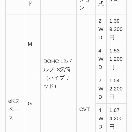
ド
式
ン
2
1,39
W
9,200
D
円
M
4
1,53
W
1,200
DOHC 12バ
D
円
ルブ 3気筒
（ハイブリ
2
1,54
ッド）
W
2,200
D
円
eKス
G
ペー
CVT
4
1,67
ス
W
4,200
D
円