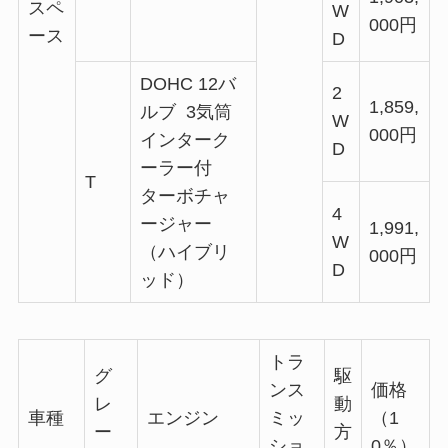
スペ
W
000円
ース
D
DOHC 12バ
2
1,859,
ルブ 3気筒
W
000円
インターク
D
ーラー付
T
ターボチャ
4
ージャー
1,991,
W
（ハイブリ
000円
D
ッド）
トラ
グ
駆
ンス
価格
レ
動
車種
エンジン
ミッ
（1
ー
方
ショ
0％）